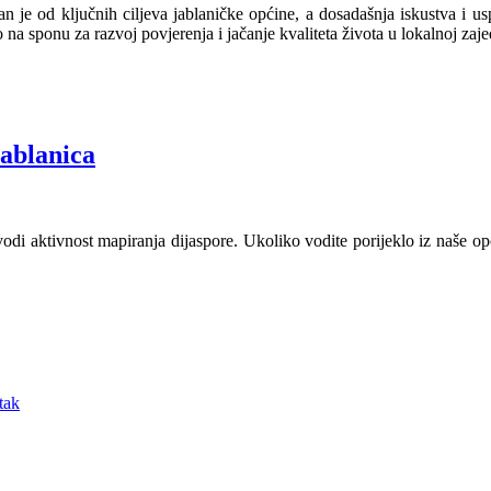
n je od ključnih ciljeva jablaničke općine, a dosadašnja iskustva i us
a sponu za razvoj povjerenja i jačanje kvaliteta života u lokalnoj zaje
Jablanica
 aktivnost mapiranja dijaspore. Ukoliko vodite porijeklo iz naše općin
tak