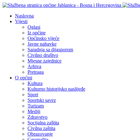
Naslovna
Vijesti
Oglasi
Iz općine
Općinsko vijeće
Javne nabavke
Saradnja sa dijasporom
Civilno društvo
Mjesne zajednice
Arhiva
Pretraga
O općini
Kultura
Kulturno historijsko naslijeđe
Sport
Sportski savez
Turizam
Mediji
Zdravstvo
Socijalna zaštita
Civilna zaštita
Obrazovanje
Geografija