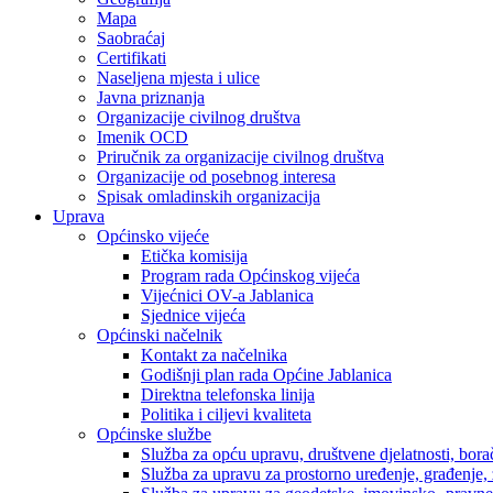
Mapa
Saobraćaj
Certifikati
Naseljena mjesta i ulice
Javna priznanja
Organizacije civilnog društva
Imenik OCD
Priručnik za organizacije civilnog društva
Organizacije od posebnog interesa
Spisak omladinskih organizacija
Uprava
Općinsko vijeće
Etička komisija
Program rada Općinskog vijeća
Vijećnici OV-a Jablanica
Sjednice vijeća
Općinski načelnik
Kontakt za načelnika
Godišnji plan rada Općine Jablanica
Direktna telefonska linija
Politika i ciljevi kvaliteta
Općinske službe
Služba za opću upravu, društvene djelatnosti, borač
Služba za upravu za prostorno uređenje, građenje,