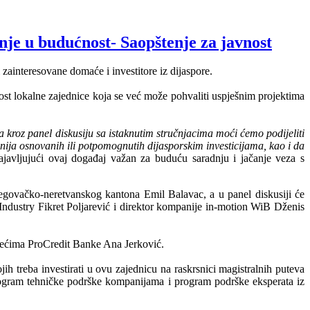
anje u budućnost- Saopštenje za javnost
zainteresovane domaće i investitore iz dijaspore.
ost lokalne zajednice koja se već može pohvaliti uspješnim projektima
 a kroz panel diskusiju sa istaknutim stručnjacima moći ćemo podijeliti
ija osnovanih ili potpomognutih dijasporskim investicijama, kao i da
ajavljujući ovaj događaj važan za buduću saradnju i jačanje veza s
cegovačko-neretvanskog kantona Emil Balavac, a u panel diskusiji će
Industry Fikret Poljarević i direktor kompanije in-motion WiB Dženis
eduzećima ProCredit Banke Ana Jerković.
h treba investirati u ovu zajednicu na raskrsnici magistralnih puteva
program tehničke podrške kompanijama i program podrške eksperata iz