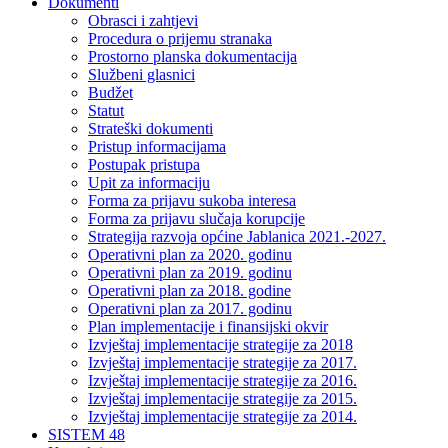
Dokumenti
Obrasci i zahtjevi
Procedura o prijemu stranaka
Prostorno planska dokumentacija
Službeni glasnici
Budžet
Statut
Strateški dokumenti
Pristup informacijama
Postupak pristupa
Upit za informaciju
Forma za prijavu sukoba interesa
Forma za prijavu slučaja korupcije
Strategija razvoja općine Jablanica 2021.-2027.
Operativni plan za 2020. godinu
Operativni plan za 2019. godinu
Operativni plan za 2018. godine
Operativni plan za 2017. godinu
Plan implementacije i finansijski okvir
Izvještaj implementacije strategije za 2018
Izvještaj implementacije strategije za 2017.
Izvještaj implementacije strategije za 2016.
Izvještaj implementacije strategije za 2015.
Izvještaj implementacije strategije za 2014.
SISTEM 48