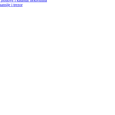
poslove i katastar nekretnina
ansije i trezor