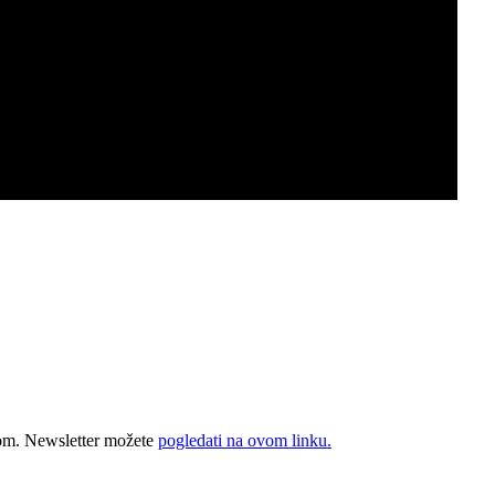
orom. Newsletter možete
pogledati na ovom linku.