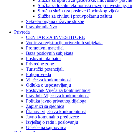
Služba za upravu za geodetske, imovinsko- pravne 
Služba za lokalni ekonomski razvoj i investicije, fin
Stručna služba za poslove Općinskog vijeća
Služba za civilnu i protivpožarnu zaštitu
Sekretar organa državne službe
Pravobranilaštvo
Privreda
CENTAR ZA INVESTITORE
Vodič za registraciju privrednih subjekata
Promotivni materijal
Baza poslovnih subjekata
Poslovni inkubator
Privredne zone
Turistički potencijali
Poljoprivreda
Vijeće za konkurentnost
Odluka o uspostavljanju
Poslovnik Vijeća za konkurentnost
Pravilnik Vijeca za konkurentnost
Politika javno privatnog dijaloga
Zapisnici sa sjednica
Članovi vijeća za konkurentnost
Javno komunalno preduzeće
Izvještaj o radu i poslovanju
Učešće na sajmovima