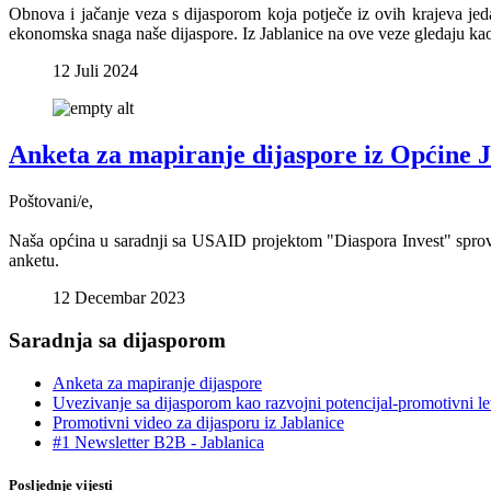
Obnova i jačanje veza s dijasporom koja potječe iz ovih krajeva jeda
ekonomska snaga naše dijaspore. Iz Jablanice na ove veze gledaju kao n
12 Juli 2024
Anketa za mapiranje dijaspore iz Općine 
Poštovani/e,
Naša općina u saradnji sa USAID projektom "Diaspora Invest" sprovodi
anketu.
12 Decembar 2023
Saradnja sa dijasporom
Anketa za mapiranje dijaspore
Uvezivanje sa dijasporom kao razvojni potencijal-promotivni le
Promotivni video za dijasporu iz Jablanice
#1 Newsletter B2B - Jablanica
Posljednje vijesti