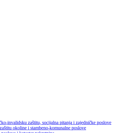
ko-invalidsku zaštitu, socijalna pitanja i zajedničke poslove
 zaštitu okoline i stambeno-komunalne poslove