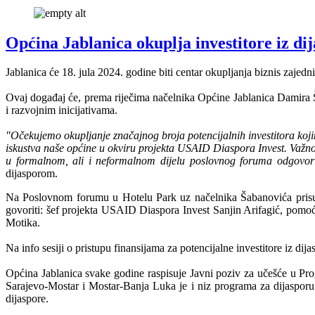
Općina Jablanica okuplja investitore iz di
Jablanica će 18. jula 2024. godine biti centar okupljanja biznis zaj
Ovaj događaj će, prema riječima načelnika Općine Jablanica Damira Ša
i razvojnim inicijativama.
"Očekujemo okupljanje značajnog broja potencijalnih investitora kojima
iskustva naše općine u okviru projekta USAID Diaspora Invest. Važno
u formalnom, ali i neformalnom dijelu poslovnog foruma odgovor
dijasporom.
Na Poslovnom forumu u Hotelu Park uz načelnika Šabanovića prisutni
govoriti: šef projekta USAID Diaspora Invest Sanjin Arifagić, pomoć
Motika.
Na info sesiji o pristupu finansijama za potencijalne investitore iz d
Općina Jablanica svake godine raspisuje Javni poziv za učešće u Prog
Sarajevo-Mostar i Mostar-Banja Luka je i niz programa za dijasporu
dijaspore.