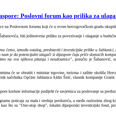
jaspore: Poslovni forum kao prilika za ulag
ednice na Poslovnom forumu koji će u ovom hercegovačkom gradu okupiti 
banovića, biti jedinstvena priliku za povezivanje i ulaganje u budućn
 ćemo, između ostalog, predstaviti i investicijske prilike u Jablanici,
 nam je da potencijalni ulagači iz dijaspore čuju priče domaćih kompan
imo na sva njihova pitanja i neudoumice"
, poručio je Šabanović, n
ma će se obratiti i ministar trgovine, turizma i zaštite okoliša Her
nik načelnika Općine Jablanica Aldin Širić, vlasnik kompanije Granit 
ijaspore korisne informacije podijelit će savjetnica za poslovanje sa pr
ramu poticaja za mala i srednja preduzeća, a među razlozima zbog koji
 kao što su "One-stop shop", lokalni dijasporski investicijski fond, 