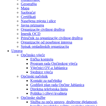
Geografija
Mapa
Saobraćaj
Certifikati
Naseljena mjesta i ulice
Javna priznanja
Organizacije civilnog društva
Imenik OCD
Priručnik za organizacije civilnog društva
Organizacije od posebnog interesa
Spisak omladinskih organizacija
Uprava
Općinsko vijeće
Etička komisija
Program rada Općinskog vijeća
Vijećnici OV-a Jablanica
Sjednice vijeća
Općinski načelnik
Kontakt za načelnika
Godišnji plan rada Općine Jablanica
Direktna telefonska linija
Politika i ciljevi kvaliteta
Općinske službe
Služba za opću upravu, društvene djelatnosti,