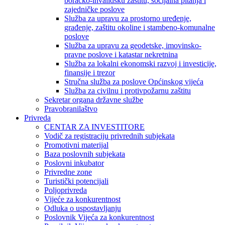
boračko-invalidsku zaštitu, socijalna pitanja i
zajedničke poslove
Služba za upravu za prostorno uređenje,
građenje, zaštitu okoline i stambeno-komunalne
poslove
Služba za upravu za geodetske, imovinsko-
pravne poslove i katastar nekretnina
Služba za lokalni ekonomski razvoj i investicije,
finansije i trezor
Stručna služba za poslove Općinskog vijeća
Služba za civilnu i protivpožarnu zaštitu
Sekretar organa državne službe
Pravobranilaštvo
Privreda
CENTAR ZA INVESTITORE
Vodič za registraciju privrednih subjekata
Promotivni materijal
Baza poslovnih subjekata
Poslovni inkubator
Privredne zone
Turistički potencijali
Poljoprivreda
Vijeće za konkurentnost
Odluka o uspostavljanju
Poslovnik Vijeća za konkurentnost