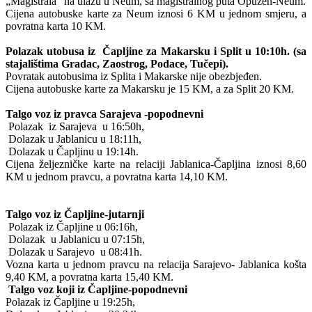
„Magistrala“ na ulazu u Neum, sa magistralnog puta Opuzen-Neum.
Cijena autobuske karte za Neum iznosi 6 KM u jednom smjeru, a
povratna karta 10 KM.
Polazak utobusa iz Čapljine za Makarsku i Split u 10:10h. (sa
stajalištima Gradac, Zaostrog, Podace, Tučepi).
Povratak autobusima iz Splita i Makarske nije obezbjeđen.
Cijena autobuske karte za Makarsku je 15 KM, a za Split 20 KM.
Talgo voz iz pravca Sarajeva -popodnevni
Polazak iz Sarajeva u 16:50h,
Dolazak u Jablanicu u 18:11h,
Dolazak u Čapljinu u 19:14h.
Cijena željezničke karte na relaciji Jablanica-Čapljina iznosi 8,60
KM u jednom pravcu, a povratna karta 14,10 KM.
Talgo voz iz Čapljine-jutarnji
Polazak iz Čapljine u 06:16h,
Dolazak u Jablanicu u 07:15h,
Dolazak u Sarajevo u 08:41h.
Vozna karta u jednom pravcu na relacija Sarajevo- Jablanica košta
9,40 KM, a povratna karta 15,40 KM.
Talgo voz koji iz Čapljine-popodnevni
Polazak iz Čapljine u 19:25h,