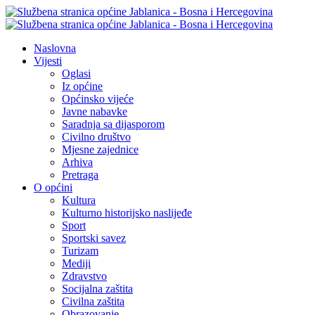
Naslovna
Vijesti
Oglasi
Iz općine
Općinsko vijeće
Javne nabavke
Saradnja sa dijasporom
Civilno društvo
Mjesne zajednice
Arhiva
Pretraga
O općini
Kultura
Kulturno historijsko naslijeđe
Sport
Sportski savez
Turizam
Mediji
Zdravstvo
Socijalna zaštita
Civilna zaštita
Obrazovanje