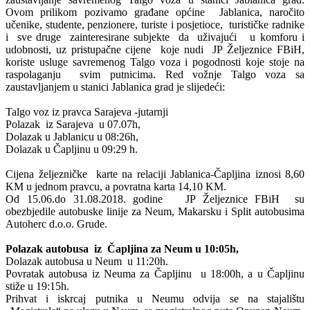
Ovom prilikom pozivamo građane općine Jablanica, naročito
učenike, studente, penzionere, turiste i posjetioce, turističke radnike
i sve druge zainteresirane subjekte da uživajući u komforu i
udobnosti, uz pristupačne cijene koje nudi JP Željeznice FBiH,
koriste usluge savremenog Talgo voza i pogodnosti koje stoje na
raspolaganju svim putnicima. Red vožnje Talgo voza sa
zaustavljanjem u stanici Jablanica grad je slijedeći:
Talgo voz iz pravca Sarajeva -jutarnji
Polazak iz Sarajeva u 07.07h,
Dolazak u Jablanicu u 08:26h,
Dolazak u Čapljinu u 09:29 h.
Cijena željezničke karte na relaciji Jablanica-Čapljina iznosi 8,60
KM u jednom pravcu, a povratna karta 14,10 KM.
Od 15.06.do 31.08.2018. godine JP Željeznice FBiH su
obezbjedile autobuske linije za Neum, Makarsku i Split autobusima
Autoherc d.o.o. Grude.
Polazak autobusa iz Čapljina za Neum u 10:05h,
Dolazak autobusa u Neum u 11:20h.
Povratak autobusa iz Neuma za Čapljinu u 18:00h, a u Čapljinu
stiže u 19:15h.
Prihvat i iskrcaj putnika u Neumu odvija se na stajalištu