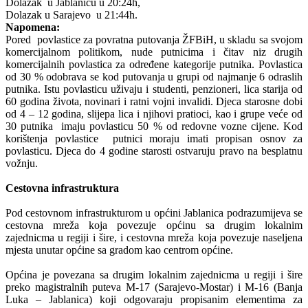
Dolazak u Jablanicu u 20:24h,
Dolazak u Sarajevo u 21:44h.
Napomena:
Pored povlastice za povratna putovanja ŽFBiH, u skladu sa svojom
komercijalnom politikom, nude putnicima i čitav niz drugih
komercijalnih povlastica za određene kategorije putnika. Povlastica
od 30 % odobrava se kod putovanja u grupi od najmanje 6 odraslih
putnika. Istu povlasticu uživaju i studenti, penzioneri, lica starija od
60 godina života, novinari i ratni vojni invalidi. Djeca starosne dobi
od 4 – 12 godina, slijepa lica i njihovi pratioci, kao i grupe veće od
30 putnika imaju povlasticu 50 % od redovne vozne cijene. Kod
korištenja povlastice putnici moraju imati propisan osnov za
povlasticu. Djeca do 4 godine starosti ostvaruju pravo na besplatnu
vožnju.
Cestovna infrastruktura
Pod cestovnom infrastrukturom u općini Jablanica podrazumijeva se
cestovna mreža koja povezuje općinu sa drugim lokalnim
zajednicma u regiji i šire, i cestovna mreža koja povezuje naseljena
mjesta unutar općine sa gradom kao centrom općine.
Općina je povezana sa drugim lokalnim zajednicma u regiji i šire
preko magistralnih puteva M-17 (Sarajevo-Mostar) i M-16 (Banja
Luka – Jablanica) koji odgovaraju propisanim elementima za