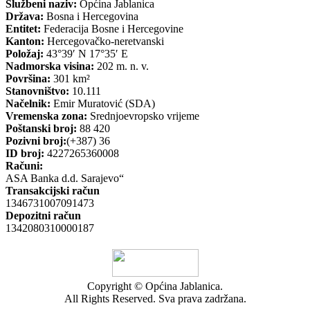
Službeni naziv:
Općina Jablanica
Država:
Bosna i Hercegovina
Entitet:
Federacija Bosne i Hercegovine
Kanton:
Hercegovačko-neretvanski
Položaj:
43°39′ N 17°35′ E
Nadmorska visina:
202 m. n. v.
Površina:
301 km²
Stanovništvo:
10.111
Načelnik:
Emir Muratović (SDA)
Vremenska zona:
Srednjoevropsko vrijeme
Poštanski broj:
88 420
Pozivni broj:
(+387) 36
ID broj:
4227265360008
Računi:
ASA Banka d.d. Sarajevo“
Transakcijski račun
1346731007091473
Depozitni račun
1342080310000187
Copyright © Općina Jablanica.
All Rights Reserved. Sva prava zadržana.