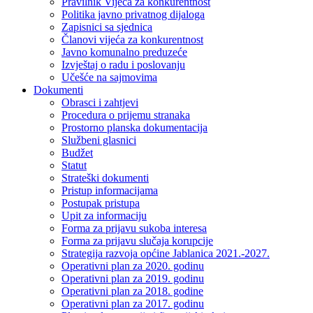
Pravilnik Vijeca za konkurentnost
Politika javno privatnog dijaloga
Zapisnici sa sjednica
Članovi vijeća za konkurentnost
Javno komunalno preduzeće
Izvještaj o radu i poslovanju
Učešće na sajmovima
Dokumenti
Obrasci i zahtjevi
Procedura o prijemu stranaka
Prostorno planska dokumentacija
Službeni glasnici
Budžet
Statut
Strateški dokumenti
Pristup informacijama
Postupak pristupa
Upit za informaciju
Forma za prijavu sukoba interesa
Forma za prijavu slučaja korupcije
Strategija razvoja općine Jablanica 2021.-2027.
Operativni plan za 2020. godinu
Operativni plan za 2019. godinu
Operativni plan za 2018. godine
Operativni plan za 2017. godinu