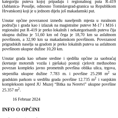
kategoriju puteva kojoj pripadaju i regionalnog puta R-419
(Jablanica- Posušje, odnosno Tomislavgrad-granica sa Republikom
Hrvatskom) koji je u jednom dijelu još makadamski put.
Unutar općine povezanost između naseljenih mjesta u ruralnom
području i grada kao i izlazak na magistralne puteve M-17 i M16 i
regionalni put R-419 je preko lokalnih i nekategorisanih puteva čija
ukupna dužina je 51,60 km od čega je 18,70 km sa asfaltnom
površinom, a 32,90 km sa makadamskom površinom. Povezanost
prigradskih naselja sa gradom je preko lokalnih puteva sa asfaltnom
površinom ukupne dužine 10,20 km.
Unutar grada kao urbane sredine i sjedišta općine za saobraćaj
(kretanje motornih vozila i pješaka) postoji cjelovit međusobno
povezan kompleks javno prometnih površina oblika ulica, trgova,
2
stepeništa ukupne dužine 7.783 m. i površine 25.298 m
sa
2
gradskim parkom u središtu grada površine 12.735 m
i vanjskim
kompleksom ispred JU Muzej “Bitka na Neretvi” ukupne površine
2
25.357 m
.
16 Februar 2024
INFO O OPĆINI