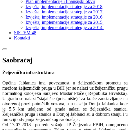
Plan implementacije i finansijski okvir
Izvještaj implementacije strategije za 2018
Izvještaj implementacije strategije za 2017.
Izvještaj implementacije strategije za 2016.
Izvještaj implementacije strategije za 2015.
Izvještaj implementacije strategije za 2014.
SISTEM 48
Kontakti
Saobraćaj
Željeznička infrastruktura
Općina Jablanica ima povezanost u željezničkom prometu sa
mrežom željezničkih pruga u BiH jer se nalazi uz željezničku prugu
normalnog kolosjeka Sarajevo-Mostar-Ploče ( Republika Hrvatska).
U gradu se nalazi “stajalište (pristanište)” za kraće zaustavljanje na
otvorenoj pruzi putničkih vozova, a u naselju Donja Jablanica koje
je 5,5 km udaljeno od grada nalazi se željeznička stanica.
Željeznička pruga i stanica u Donjoj Jablanci su u dobrom stanju i u
funkciji odvijanja željezničkog saobraćaja.
Od 13.07.2018. po redu vožnje JP Željeznica FBiH, omogućeno
zaustavljanje savremenog Talgo voza u stanici Jablanica grad.