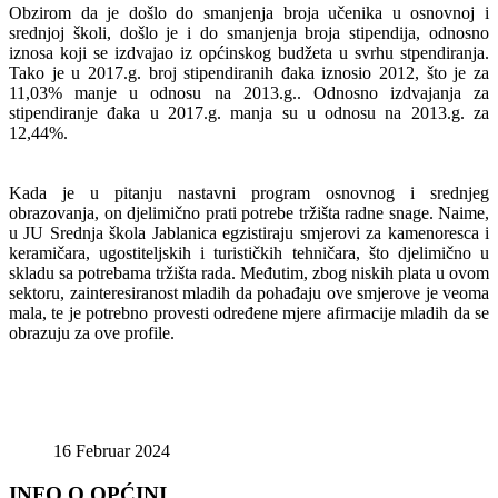
Obzirom da je došlo do smanjenja broja učenika u osnovnoj i
srednjoj školi, došlo je i do smanjenja broja stipendija, odnosno
iznosa koji se izdvajao iz općinskog budžeta u svrhu stpendiranja.
Tako je u 2017.g. broj stipendiranih đaka iznosio 2012, što je za
11,03% manje u odnosu na 2013.g.. Odnosno izdvajanja za
stipendiranje đaka u 2017.g. manja su u odnosu na 2013.g. za
12,44%.
Kada je u pitanju nastavni program osnovnog i srednjeg
obrazovanja, on djelimično prati potrebe tržišta radne snage. Naime,
u JU Srednja škola Jablanica egzistiraju smjerovi za kamenoresca i
keramičara, ugostiteljskih i turističkih tehničara, što djelimično u
skladu sa potrebama tržišta rada. Međutim, zbog niskih plata u ovom
sektoru, zainteresiranost mladih da pohađaju ove smjerove je veoma
mala, te je potrebno provesti određene mjere afirmacije mladih da se
obrazuju za ove profile.
16 Februar 2024
INFO O OPĆINI