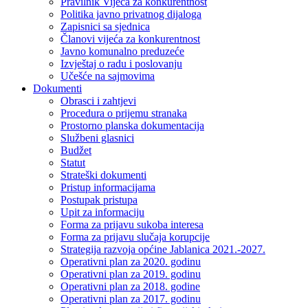
Pravilnik Vijeca za konkurentnost
Politika javno privatnog dijaloga
Zapisnici sa sjednica
Članovi vijeća za konkurentnost
Javno komunalno preduzeće
Izvještaj o radu i poslovanju
Učešće na sajmovima
Dokumenti
Obrasci i zahtjevi
Procedura o prijemu stranaka
Prostorno planska dokumentacija
Službeni glasnici
Budžet
Statut
Strateški dokumenti
Pristup informacijama
Postupak pristupa
Upit za informaciju
Forma za prijavu sukoba interesa
Forma za prijavu slučaja korupcije
Strategija razvoja općine Jablanica 2021.-2027.
Operativni plan za 2020. godinu
Operativni plan za 2019. godinu
Operativni plan za 2018. godine
Operativni plan za 2017. godinu