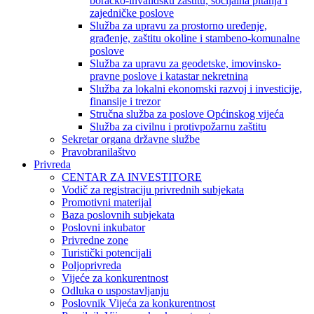
boračko-invalidsku zaštitu, socijalna pitanja i
zajedničke poslove
Služba za upravu za prostorno uređenje,
građenje, zaštitu okoline i stambeno-komunalne
poslove
Služba za upravu za geodetske, imovinsko-
pravne poslove i katastar nekretnina
Služba za lokalni ekonomski razvoj i investicije,
finansije i trezor
Stručna služba za poslove Općinskog vijeća
Služba za civilnu i protivpožarnu zaštitu
Sekretar organa državne službe
Pravobranilaštvo
Privreda
CENTAR ZA INVESTITORE
Vodič za registraciju privrednih subjekata
Promotivni materijal
Baza poslovnih subjekata
Poslovni inkubator
Privredne zone
Turistički potencijali
Poljoprivreda
Vijeće za konkurentnost
Odluka o uspostavljanju
Poslovnik Vijeća za konkurentnost