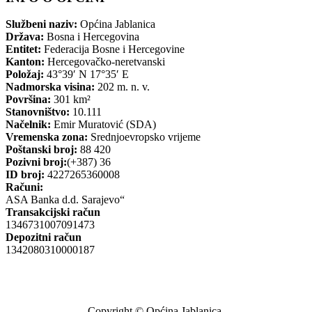
Službeni naziv:
Općina Jablanica
Država:
Bosna i Hercegovina
Entitet:
Federacija Bosne i Hercegovine
Kanton:
Hercegovačko-neretvanski
Položaj:
43°39′ N 17°35′ E
Nadmorska visina:
202 m. n. v.
Površina:
301 km²
Stanovništvo:
10.111
Načelnik:
Emir Muratović (SDA)
Vremenska zona:
Srednjoevropsko vrijeme
Poštanski broj:
88 420
Pozivni broj:
(+387) 36
ID broj:
4227265360008
Računi:
ASA Banka d.d. Sarajevo“
Transakcijski račun
1346731007091473
Depozitni račun
1342080310000187
Copyright © Općina Jablanica.