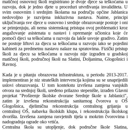
matičnoj osnovnoj školi registrirano je dvoje djece sa teškoćama u
razvoju, dok je jedno djete u proceduri utvrđivanja invaliditeta. U
svim osnovnim i srednjim školama na području općine Jablanica
nedovoljno je razvijena inkluzivna nastava. Naime, principi
uključivanja sve djece u osnovno i srednje obrazovanje postoje i oni
se primjenjuju, ali nema sistemskog pristupa ovoj problematici kroz
angažovanje asistenata u nastavi i opremanje učionica koje će
pomoći djeci sa teškoćama u razvoju da lakše usvoje gradivo. Zatim
ne postoje liftovi za djecu sa teškoćama u razvoju iako se pojedini
kabineti za predmetnu nastavu nalaze na spratovima. Fizički pristup
školi za djecu sa teškoćama u razvoju nije izgrađen u gradskoj
matičnoj školi, područnoj školi na Slatini, Doljanima, Glogošnici i
Ravnoj.
Kada je u pitanju obrazovna infrastruktura, u periodu 2013-2017.
implementiran je niz strateških intervencija kojima su se unaprijedili
uslovi obrazovanja. U tom kontekstu izvršena zamjena vanjskih
otvora na srednjoj školi, uređeno prilazno stepenište, izrađen Glavni
projekat "Proširenje školske dvorane Srednje škole u Jablanici",
zatim je izvršena rekonstrukcija sanitarnog čvorova u OŠ
Glogošnica, djelimična rekonstrukcija centralnog grijanja u
centralnoj OŠ, nabavka školskih klupa, i rekonstrukcija školskog
dvorišta. Izvršena zamjena rasvjetnih tijela u mokrim čvorovima i
nadogradnja ograde oko vrtića.
Centralna škola su utopljenje, dok područne škole Slatina,