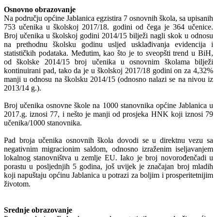
Osnovno obrazovanje
Na području općine Jablanica egzistira 7 osnovnih škola, sa upisanih
753 učenika u školskoj 2017/18. godini od čega je 364 učenice.
Broj učenika u školskoj godini 2014/15 bilježi nagli skok u odnosu
na prethodnu školsku godinu usljed usklađivanja evidencija i
statističkih podataka. Međutim, kao što je to sveopšti trend u BiH,
od školske 2014/15 broj učenika u osnovnim školama bilježi
kontinuirani pad, tako da je u školskoj 2017/18 godini on za 4,32%
manji u odnosu na školsku 2014/15 (odnosno nalazi se na nivou iz
2013/14 g.).
Broj učenika osnovne škole na 1000 stanovnika općine Jablanica u
2017.g. iznosi 77, i nešto je manji od prosjeka HNK koji iznosi 79
učenika/1000 stanovnika.
Pad broja učenika osnovnih škola dovodi se u direktnu vezu sa
negativnim migracionim saldom, odnosno izraženim iseljavanjem
lokalnog stanovništva u zemlje EU. Iako je broj novorođenčadi u
porastu u posljednjih 5 godina, još uvijek je značajan broj mladih
koji napuštaju općinu Jablanica u potrazi za boljim i prosperitetnijim
životom.
Srednje obrazovanje