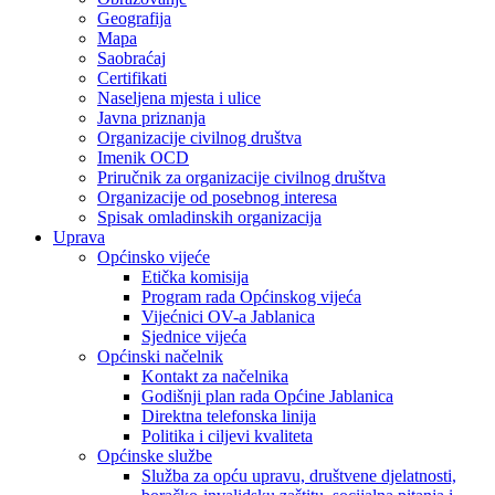
Geografija
Mapa
Saobraćaj
Certifikati
Naseljena mjesta i ulice
Javna priznanja
Organizacije civilnog društva
Imenik OCD
Priručnik za organizacije civilnog društva
Organizacije od posebnog interesa
Spisak omladinskih organizacija
Uprava
Općinsko vijeće
Etička komisija
Program rada Općinskog vijeća
Vijećnici OV-a Jablanica
Sjednice vijeća
Općinski načelnik
Kontakt za načelnika
Godišnji plan rada Općine Jablanica
Direktna telefonska linija
Politika i ciljevi kvaliteta
Općinske službe
Služba za opću upravu, društvene djelatnosti,