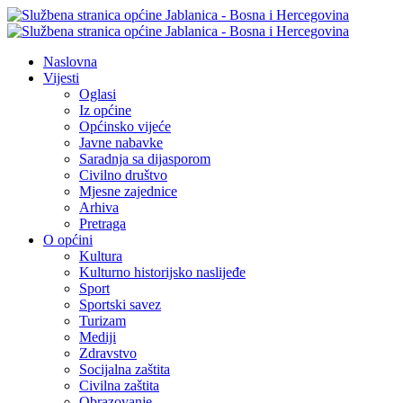
Naslovna
Vijesti
Oglasi
Iz općine
Općinsko vijeće
Javne nabavke
Saradnja sa dijasporom
Civilno društvo
Mjesne zajednice
Arhiva
Pretraga
O općini
Kultura
Kulturno historijsko naslijeđe
Sport
Sportski savez
Turizam
Mediji
Zdravstvo
Socijalna zaštita
Civilna zaštita
Obrazovanje