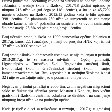
Prema podacima Federalnog zavoda za statistiku na području općine
Jablanica u srednje škole u školskoj 2017/18 godini upisano je
ukupno 216 učenika (od čega je 118 učenica), a što je za 45,72%
manje u odnosu na školsku 2012/13 godinu kada je bilo upisano
398 učenika. Od planiranih 250 učenika usmjerenih na zanimanje
obrade kamena, tek 64 polaznika su usmjerena ka ovom zanimanju
što predstavlja 25,6% od planiranog broja učenika.
Broj učenika srednjih škola na 1000 stanovnika općine Jablanica u
2017.g. iznosi 22, i značajno je manji od prosjeka HNK koji iznosi
37 učenika/1000 stanovnika.
Broj srednjoškolskih obrazovnih ustanova se nije mijenjao u periodu
2013/2017.g. te se nastava odvijala u: Općoj gimnaziji,
Ugostiteljsko – Turističkoj školi, Trgovinsko stručnoj školi,
Ekonomskoj školi i Građevinskoj stručnoj školi – smjer
kamenorezac/keramičar. Broj zaposlenih u srednjim školama iznosi
32 i nije se značajnije mijenjao u posmatranom periodu.
Negativan prirodni priraštaj u 2000-tim, zatim negativan migracioni
saldo te fluktuacija učenika prema Mostaru i Konjicu, kao većim
gradskim i školskim centrima, odražava se direktno i na smanjenje
ukupnog broja učenika na području općine.
Kada je riječ o djeci sa teškoćama u razvoju, u 2017.g. u gradskoj