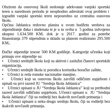
Obzirom da osnovnoj školi nedostaje adekvatan vanjski sportski
teren u narednom periodu je neophodno adresirati ovaj problem i
izgraditi vanjski sportski teren neposredno uz centralnu osnovnu
školu.
Općina Jablanica redovno planira u svom budžetu sredstva za
stipendiranje đaka i studenata te je u tu svrhu u 5 godina izdvojeno
ukupno 1.634.500 KM, dok je u 2017. godini za potrebe
finansiranja 379 stipendista u skladu sa planom realizirano 295.500
KM,.
Đačke stipendije iznose 500 KM godišnje. Kategorije učenika koji
primaju ove stipendije su:
• Učenici srednjih škola koji su aktivni i zaslužni članovi sportskih
organizacija,
• Učenici srednjih škola iz porodica korisnika boračke zaštite,
• Učenici iz reda romske nacionalne manjine,
• Učenici koji su osnovnu školu završili odličnim uspjehom i
upisali su prvi razred JU “Srednja škola Jablanica”
• Učenici upisani u JU “Srednja škola Jablanica” koji su prethodni
razred završili odličnim uspjehom, Učenici upisani u JU “Srednja
škola Jablanica” čiji su roditelji bez ikakvih novčanih primanja i
• Učenici upisani u neku drugu srednju školu, čiji su roditelji bez
ikakvih novčanih primanja.