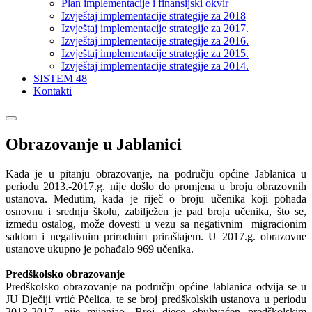
Plan implementacije i finansijski okvir
Izvještaj implementacije strategije za 2018
Izvještaj implementacije strategije za 2017.
Izvještaj implementacije strategije za 2016.
Izvještaj implementacije strategije za 2015.
Izvještaj implementacije strategije za 2014.
SISTEM 48
Kontakti
Obrazovanje u Jablanici
Kada je u pitanju obrazovanje, na području općine Jablanica u
periodu 2013.-2017.g. nije došlo do promjena u broju obrazovnih
ustanova. Međutim, kada je riječ o broju učenika koji pohađa
osnovnu i srednju školu, zabilježen je pad broja učenika, što se,
između ostalog, može dovesti u vezu sa negativnim migracionim
saldom i negativnim prirodnim priraštajem. U 2017.g. obrazovne
ustanove ukupno je pohađalo 969 učenika.
Predškolsko obrazovanje
Predškolsko obrazovanje na području općine Jablanica odvija se u
JU Dječiji vrtić Pčelica, te se broj predškolskih ustanova u periodu
2013-2017. nije mijenjao. Broj djece obuhvaćen predškolskim