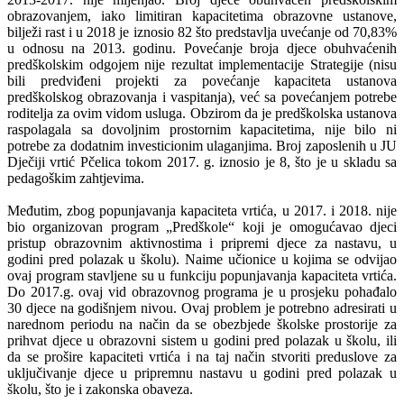
obrazovanjem, iako limitiran kapacitetima obrazovne ustanove,
bilježi rast i u 2018 je iznosio 82 što predstavlja uvećanje od 70,83%
u odnosu na 2013. godinu. Povećanje broja djece obuhvaćenih
predškolskim odgojem nije rezultat implementacije Strategije (nisu
bili predviđeni projekti za povećanje kapaciteta ustanova
predškolskog obrazovanja i vaspitanja), već sa povećanjem potrebe
roditelja za ovim vidom usluga. Obzirom da je predškolska ustanova
raspolagala sa dovoljnim prostornim kapacitetima, nije bilo ni
potrebe za dodatnim investicionim ulaganjima. Broj zaposlenih u JU
Dječiji vrtić Pčelica tokom 2017. g. iznosio je 8, što je u skladu sa
pedagoškim zahtjevima.
Međutim, zbog popunjavanja kapaciteta vrtića, u 2017. i 2018. nije
bio organizovan program „Predškole“ koji je omogućavao djeci
pristup obrazovnim aktivnostima i pripremi djece za nastavu, u
godini pred polazak u školu). Naime učionice u kojima se odvijao
ovaj program stavljene su u funkciju popunjavanja kapaciteta vrtića.
Do 2017.g. ovaj vid obrazovnog programa je u prosjeku pohađalo
30 djece na godišnjem nivou. Ovaj problem je potrebno adresirati u
narednom periodu na način da se obezbjede školske prostorije za
prihvat djece u obrazovni sistem u godini pred polazak u školu, ili
da se prošire kapaciteti vrtića i na taj način stvoriti preduslove za
uključivanje djece u pripremnu nastavu u godini pred polazak u
školu, što je i zakonska obaveza.