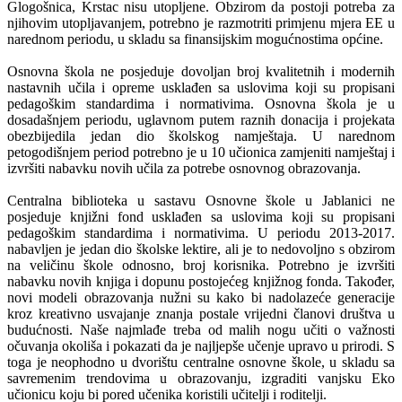
Glogošnica, Krstac nisu utopljene. Obzirom da postoji potreba za
njihovim utopljavanjem, potrebno je razmotriti primjenu mjera EE u
narednom periodu, u skladu sa finansijskim mogućnostima općine.
Osnovna škola ne posjeduje dovoljan broj kvalitetnih i modernih
nastavnih učila i opreme usklađen sa uslovima koji su propisani
pedagoškim standardima i normativima. Osnovna škola je u
dosadašnjem periodu, uglavnom putem raznih donacija i projekata
obezbijedila jedan dio školskog namještaja. U narednom
petogodišnjem period potrebno je u 10 učionica zamjeniti namještaj i
izvršiti nabavku novih učila za potrebe osnovnog obrazovanja.
Centralna biblioteka u sastavu Osnovne škole u Jablanici ne
posjeduje knjižni fond usklađen sa uslovima koji su propisani
pedagoškim standardima i normativima. U periodu 2013-2017.
nabavljen je jedan dio školske lektire, ali je to nedovoljno s obzirom
na veličinu škole odnosno, broj korisnika. Potrebno je izvršiti
nabavku novih knjiga i dopunu postojećeg knjižnog fonda. Također,
novi modeli obrazovanja nužni su kako bi nadolazeće generacije
kroz kreativno usvajanje znanja postale vrijedni članovi društva u
budućnosti. Naše najmlađe treba od malih nogu učiti o važnosti
očuvanja okoliša i pokazati da je najljepše učenje upravo u prirodi. S
toga je neophodno u dvorištu centralne osnovne škole, u skladu sa
savremenim trendovima u obrazovanju, izgraditi vanjsku Eko
učionicu koju bi pored učenika koristili učitelji i roditelji.