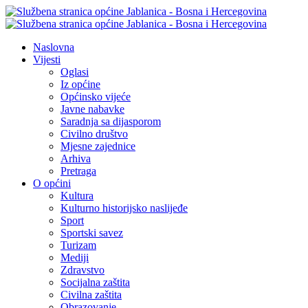
Naslovna
Vijesti
Oglasi
Iz općine
Općinsko vijeće
Javne nabavke
Saradnja sa dijasporom
Civilno društvo
Mjesne zajednice
Arhiva
Pretraga
O općini
Kultura
Kulturno historijsko naslijeđe
Sport
Sportski savez
Turizam
Mediji
Zdravstvo
Socijalna zaštita
Civilna zaštita
Obrazovanje