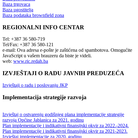
Baza trgovaca
Baza ugostitelja
Baza podataka brownfield zona
REGIONALNI INFO CENTAR
Tel: +387 36 580-719
Tel/Fax: +387 36 580-121
e-mail:
Ova adresa e-pošte je zaštićena od spambotova. Omogućite
JavaScript u vašem brauzeru da biste je videli.
web:
www.ric.redah.ba
IZVJEŠTAJI O RADU JAVNIH PREDUZEĆA
Izvještaji o radu i poslovanju JKP
Implementacija strategije razvoja
Izvještaj o ostvarenju godišnjeg plana implementacije strategije
razvoja Općine Jablanica za 2021. godinu
Plan implementacije i indikativni finansijski okvir za 2022.-2024.
Plan implementacije i indikativni finansijski okvir za 2021-2023.
Izvještaj implementacije za 2020. godinu