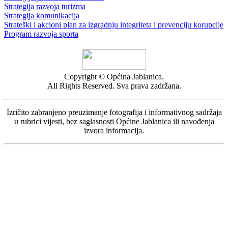
Strategija razvoja turizma
Strategija komunikacija
Strateški i akcioni plan za izgradnju integriteta i prevenciju korupcije
Program razvoja sporta
Copyright © Općina Jablanica.
All Rights Reserved. Sva prava zadržana.
Izričito zabranjeno preuzimanje fotografija i informativnog sadržaja
u rubrici vijesti, bez saglasnosti Općine Jablanica ili navođenja
izvora informacija.