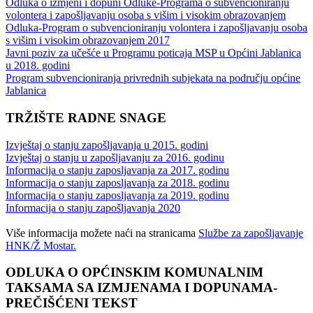
Odluka o izmjeni i dopuni Odluke-Programa o subvencioniranju
volontera i zapošljavanju osoba s višim i visokim obrazovanjem
Odluka-Program o subvencioniranju volontera i zapošljavanju osoba
s višim i visokim obrazovanjem 2017
Javni poziv za učešće u Programu poticaja MSP u Općini Jablanica
u 2018. godini
Program subvencioniranja privrednih subjekata na području općine
Jablanica
TRŽIŠTE RADNE SNAGE
Izvještaj o stanju zapošljavanja u 2015. godini
Izvještaj o stanju u zapošljavanju za 2016. godinu
Informacija o stanju zaposljavanja za 2017. godinu
Informacija o stanju zaposljavanja za 2018. godinu
Informacija o stanju zaposljavanja za 2019. godinu
Informacija o stanju zapošljavanja 2020
Više informacija možete naći na stranicama
Službe za zapošljavanje
HNK/Ž Mostar.
ODLUKA O OPĆINSKIM KOMUNALNIM
TAKSAMA SA IZMJENAMA I DOPUNAMA-
PREČIŠĆENI TEKST