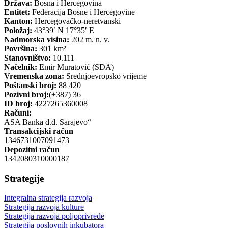
Država:
Bosna i Hercegovina
Entitet:
Federacija Bosne i Hercegovine
Kanton:
Hercegovačko-neretvanski
Položaj:
43°39′ N 17°35′ E
Nadmorska visina:
202 m. n. v.
Površina:
301 km²
Stanovništvo:
10.111
Načelnik:
Emir Muratović (SDA)
Vremenska zona:
Srednjoevropsko vrijeme
Poštanski broj:
88 420
Pozivni broj:
(+387) 36
ID broj:
4227265360008
Računi:
ASA Banka d.d. Sarajevo“
Transakcijski račun
1346731007091473
Depozitni račun
1342080310000187
Strategije
Integralna strategija razvoja
Strategija razvoja kulture
Strategija razvoja poljoprivrede
Strategija poslovnih inkubatora