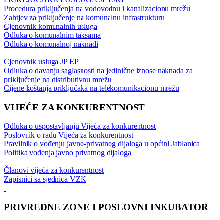
Procedura priključenja na vodovodnu i kanalizacionu mrežu
Zahtjev za priključenje na komunalnu infrastrukturu
Cjenovnik komunalnih usluga
Odluka o komunalnim taksama
Odluka o komunalnoj naknadi
Cjenovnik usluga JP EP
Odluka o davanju saglasnosti na jedinične iznose naknada za
priključenje na distributivnu mrežu
Cijene koštanja priključaka na telekomunikacionu mrežu
VIJEĆE ZA KONKURENTNOST
Odluka o uspostavljanju Vijeća za konkurentnost
Poslovnik o radu Vijeća za konkurentnost
Pravilnik o vođenju javno-privatnog dijaloga u općini Jablanica
Politika vođenja javno privatnog dijaloga
Članovi vijeća za konkurentnost
Zapisnici sa sjednica VZK
PRIVREDNE ZONE I POSLOVNI INKUBATOR