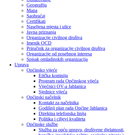
Geografija
Mapa
Saobraćaj
Certifikati
Naseljena mjesta i ulice
Javna priznanja
Organizacije civilnog društva
Imenik OCD
Priručnik za organizacije civilnog društva
Organizacije od posebnog interesa
Spisak omladinskih organizacija
Uprava
Općinsko vijeće
Etička komisija
Program rada Općinskog vijeća
Vijećnici OV-a Jablanica
Sjednice vijeća
Općinski načelnik
Kontakt za načelnika
Godišnji plan rada Općine Jablanica
Direktna telefonska linija
Politika i ciljevi kvaliteta
Općinske službe
Služba za opću upravu, društvene djelatnosti,