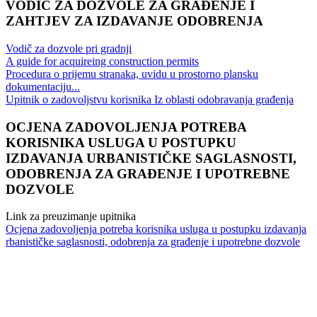
VODIČ ZA DOZVOLE ZA GRAĐENJE I
ZAHTJEV ZA IZDAVANJE ODOBRENJA
Vodič za dozvole pri gradnji
A guide for acquireing construction permits
Procedura o prijemu stranaka, uvidu u prostorno plansku
dokumentaciju...
Upitnik o zadovoljstvu korisnika Iz oblasti odobravanja građenja
OCJENA ZADOVOLJENJA POTREBA
KORISNIKA USLUGA U POSTUPKU
IZDAVANJA URBANISTIČKE SAGLASNOSTI,
ODOBRENJA ZA GRAĐENJE I UPOTREBNE
DOZVOLE
Link za preuzimanje upitnika
Ocjena zadovoljenja potreba korisnika usluga u postupku izdavanja
rbanističke saglasnosti, odobrenja za građenje i upotrebne dozvole