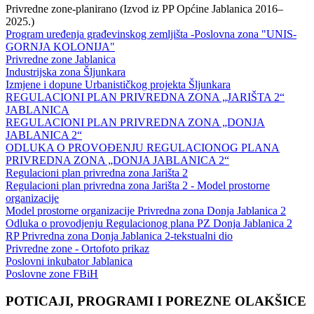
Privredne zone-planirano (Izvod iz PP Općine Jablanica 2016–
2025.)
Program uređenja građevinskog zemljišta -Poslovna zona "UNIS-
GORNJA KOLONIJA"
Privredne zone Jablanica
Industrijska zona Šljunkara
Izmjene i dopune Urbanističkog projekta Šljunkara
REGULACIONI PLAN PRIVREDNA ZONA „JARIŠTA 2“
JABLANICA
REGULACIONI PLAN PRIVREDNA ZONA „DONJA
JABLANICA 2“
ODLUKA O PROVOĐENJU REGULACIONOG PLANA
PRIVREDNA ZONA „DONJA JABLANICA 2“
Regulacioni plan privredna zona Jarišta 2
Regulacioni plan privredna zona Jarišta 2 - Model prostorne
organizacije
Model prostorne organizacije Privredna zona Donja Jablanica 2
Odluka o provodjenju Regulacionog plana PZ Donja Jablanica 2
RP Privredna zona Donja Jablanica 2-tekstualni dio
Privredne zone - Ortofoto prikaz
Poslovni inkubator Jablanica
Poslovne zone FBiH
POTICAJI, PROGRAMI I POREZNE OLAKŠICE