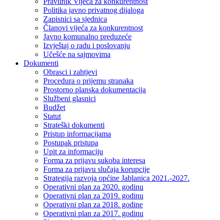
Pravilnik Vijeca za konkurentnost
Politika javno privatnog dijaloga
Zapisnici sa sjednica
Članovi vijeća za konkurentnost
Javno komunalno preduzeće
Izvještaj o radu i poslovanju
Učešće na sajmovima
Dokumenti
Obrasci i zahtjevi
Procedura o prijemu stranaka
Prostorno planska dokumentacija
Službeni glasnici
Budžet
Statut
Strateški dokumenti
Pristup informacijama
Postupak pristupa
Upit za informaciju
Forma za prijavu sukoba interesa
Forma za prijavu slučaja korupcije
Strategija razvoja općine Jablanica 2021.-2027.
Operativni plan za 2020. godinu
Operativni plan za 2019. godinu
Operativni plan za 2018. godine
Operativni plan za 2017. godinu