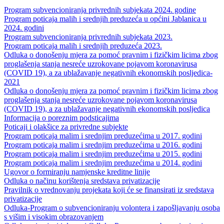
Program subvencioniranja privrednih subjekata 2024. godine
Program poticaja malih i srednjih preduzeća u općini Jablanica u
2024. godini
Program subvencioniranja privrednih subjekata 2023.
Program poticaja malih i srednjih preduzeća 2023.
Odluka o donošenju mjera za pomoć pravnim i fizičkim licima zbog
proglašenja stanja nesreće uzrokovane pojavom koronavirusa
(COVID 19), a za ublažavanje negativnih ekonomskih posljedica-
2021
Odluka o donošenju mjera za pomoć pravnim i fizičkim licima zbog
proglašenja stanja nesreće uzrokovane pojavom koronavirusa
(COVID 19), a za ublažavanje negativnih ekonomskih posljedica
Informacija o poreznim podsticajima
Poticaji i olakšice za privredne subjekte
Program poticaja malim i srednjim preduzećima u 2017. godini
Program poticaja malim i srednjim preduzećima u 2016. godini
Program poticaja malim i srednjim preduzećima u 2015. godini
Program poticaja malim i srednjim preduzećima u 2014. godini
Ugovor o formiranju namjenske kreditne linije
Odluka o načinu korištenja sredstava privatizacije
Pravilnik o vrednovanju projekata koji će se finansirati iz sredstava
privatizacije
Odluka-Program o subvencioniranju volontera i zapošljavanju osoba
s višim i visokim obrazovanjem