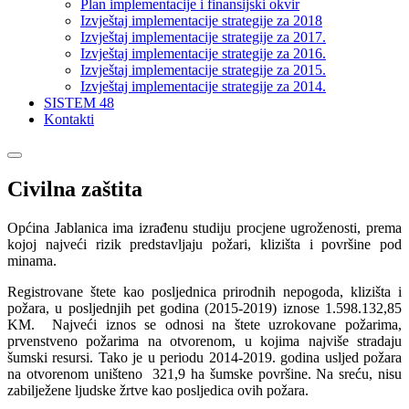
Plan implementacije i finansijski okvir
Izvještaj implementacije strategije za 2018
Izvještaj implementacije strategije za 2017.
Izvještaj implementacije strategije za 2016.
Izvještaj implementacije strategije za 2015.
Izvještaj implementacije strategije za 2014.
SISTEM 48
Kontakti
Civilna zaštita
Općina Jablanica ima izrađenu studiju procjene ugroženosti, prema
kojoj najveći rizik predstavljaju požari, klizišta i površine pod
minama.
Registrovane štete kao posljednica prirodnih nepogoda, klizišta i
požara, u posljednjih pet godina (2015-2019) iznose 1.598.132,85
KM. Najveći iznos se odnosi na štete uzrokovane požarima,
prvenstveno požarima na otvorenom, u kojima najviše stradaju
šumski resursi. Tako je u periodu 2014-2019. godina usljed požara
na otvorenom uništeno 321,9 ha šumske površine. Na sreću, nisu
zabilježene ljudske žrtve kao posljedica ovih požara.