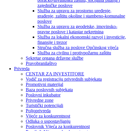
boračko-invalidsku zaštitu, socijalna pitanja i
zajedničke poslove
Služba za upravu za prostorno uređenje,
građenje, zaštitu okoline i stambeno-komunalne
poslove
Služba za upravu za geodetske, imovinsko-
pravne poslove i katastar nekretnina
Služba za lokalni ekonomski razvoj i investicije,
finansije i trezor
Stručna služba za poslove Općinskog vijeća
Služba za civilnu i protivpožarnu zaštitu
Sekretar organa državne službe
Pravobranilaštvo
Privreda
CENTAR ZA INVESTITORE
Vodič za registraciju privrednih subjekata
Promotivni materijal
Baza poslovnih subjekata
Poslovni inkubator
Privredne zone
Turistički potencijali
Poljoprivreda
Vijeće za konkurentnost
Odluka o uspostavljanju
Poslovnik Vijeća za konkurentnost