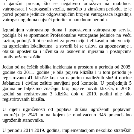
u garažni prostor, što se negativno odražava na mobilnost
vatrogasaca i vatrogasnih vozila, naročito u zimskom periodu, te je
pored popune jedinice odgovarajućim brojem vatrogasaca izgradnja
vatrogasnog doma najveći prioritet u narednom periodu.
Izgradnjom vatrogasnog doma i uspostavom vatrogasnog servisa
podigla bi se spremnost Profesionalne vatrogasne jedinice na veću
razinu, poboljšali bi se uslovi za prevenciju i efikasniju intervenciju
na ugroženim lokalitetima, a stvorili bi se uslovi za upoznavanje i
obuku uposlenika i učenika sa osnovnim mjerama i postupcima
protivpožarne zaštite.
Jedan od najčešćih oblika incidenata u prostoru u periodu od 2005.
godine do 2011. godine je bila pojava klizišta i u tom periodu je
registrovano 41 klizište koja su naporima nadležnih službi općine
Jablanica i civilne zaštite stavljeni pod kontrolu. U posljednjih 5
godina ne bilježimo značajni broj pojave novih klizišta, u 2018.
godini su registrovana 3 klizišta dok u 2019. godini nije bilo
registrirovanih klizišta.
U dijelu ugroženosti od poplava dužina ugroženih poplavnih
područja je 2949 m na kojem je obuhvaćeno 345 potencijalno
ugroženih stanovnika.
U periodu 2014-2019. godina, implementacijom nekoliko strateških