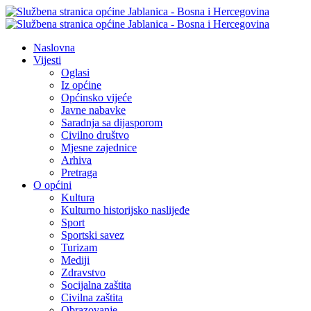
Naslovna
Vijesti
Oglasi
Iz općine
Općinsko vijeće
Javne nabavke
Saradnja sa dijasporom
Civilno društvo
Mjesne zajednice
Arhiva
Pretraga
O općini
Kultura
Kulturno historijsko naslijeđe
Sport
Sportski savez
Turizam
Mediji
Zdravstvo
Socijalna zaštita
Civilna zaštita
Obrazovanje