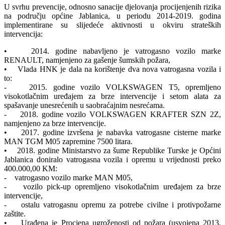
U svrhu prevencije, odnosno sanacije djelovanja procijenjenih rizika
na području općine Jablanica, u periodu 2014-2019. godina
implementirane su slijedeće aktivnosti u okviru strateških
intervencija:
• 2014. godine nabavljeno je vatrogasno vozilo marke
RENAULT, namjenjeno za gašenje šumskih požara,
• Vlada HNK je dala na korištenje dva nova vatrogasna vozila i
to:
- 2015. godine vozilo VOLKSWAGEN T5, opremljeno
visokotlačnim uređajem za brze intervencije i setom alata za
spašavanje unesrećenih u saobraćajnim nesrećama.
- 2018. godine vozilo VOLKSWAGEN KRAFTER SZN 2Z,
namjenjeno za brze intervencije.
• 2017. godine izvršena je nabavka vatrogasne cisterne marke
MAN TGM M05 zapremine 7500 litara.
• 2018. godine Ministarstvo za šume Republike Turske je Općini
Jablanica doniralo vatrogasna vozila i opremu u vrijednosti preko
400.000,00 KM:
- vatrogasno vozilo marke MAN M05,
- vozilo pick-up opremljeno visokotlačnim uređajem za brze
intervencije,
- ostalu vatrogasnu opremu za potrebe civilne i protivpožarne
zaštite.
• Urađena je Procjena ugroženosti od požara (usvojena 2013.