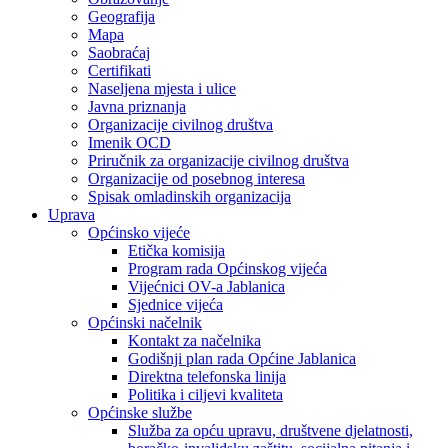
Geografija
Mapa
Saobraćaj
Certifikati
Naseljena mjesta i ulice
Javna priznanja
Organizacije civilnog društva
Imenik OCD
Priručnik za organizacije civilnog društva
Organizacije od posebnog interesa
Spisak omladinskih organizacija
Uprava
Općinsko vijeće
Etička komisija
Program rada Općinskog vijeća
Vijećnici OV-a Jablanica
Sjednice vijeća
Općinski načelnik
Kontakt za načelnika
Godišnji plan rada Općine Jablanica
Direktna telefonska linija
Politika i ciljevi kvaliteta
Općinske službe
Služba za opću upravu, društvene djelatnosti,