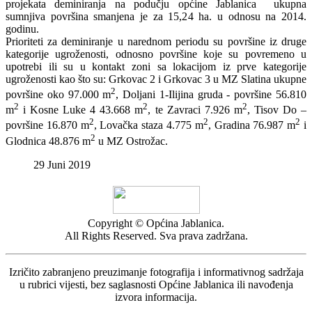
projekata deminiranja na podučju općine Jablanica ukupna
sumnjiva površina smanjena je za 15,24 ha. u odnosu na 2014.
godinu.
Prioriteti za deminiranje u narednom periodu su površine iz druge
kategorije ugroženosti, odnosno površine koje su povremeno u
upotrebi ili su u kontakt zoni sa lokacijom iz prve kategorije
ugroženosti kao što su: Grkovac 2 i Grkovac 3 u MZ Slatina ukupne
2
površine oko 97.000 m
, Doljani 1-Ilijina gruda - površine 56.810
2
2
2
m
i Kosne Luke 4 43.668 m
, te Zavraci 7.926 m
, Tisov Do –
2
2
2
površine 16.870 m
, Lovačka staza 4.775 m
, Gradina 76.987 m
i
2
Glodnica 48.876 m
u MZ Ostrožac.
29 Juni 2019
Copyright © Općina Jablanica.
All Rights Reserved. Sva prava zadržana.
Izričito zabranjeno preuzimanje fotografija i informativnog sadržaja
u rubrici vijesti, bez saglasnosti Općine Jablanica ili navođenja
izvora informacija.