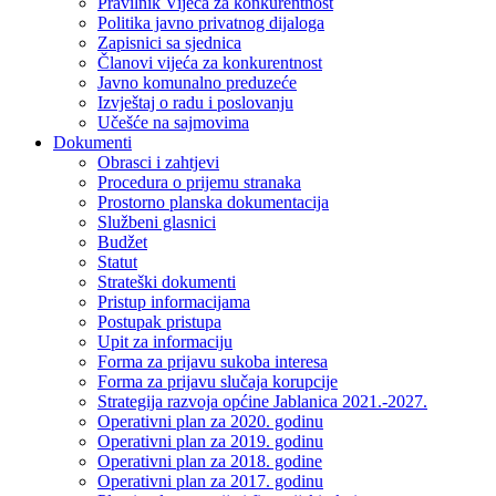
Pravilnik Vijeca za konkurentnost
Politika javno privatnog dijaloga
Zapisnici sa sjednica
Članovi vijeća za konkurentnost
Javno komunalno preduzeće
Izvještaj o radu i poslovanju
Učešće na sajmovima
Dokumenti
Obrasci i zahtjevi
Procedura o prijemu stranaka
Prostorno planska dokumentacija
Službeni glasnici
Budžet
Statut
Strateški dokumenti
Pristup informacijama
Postupak pristupa
Upit za informaciju
Forma za prijavu sukoba interesa
Forma za prijavu slučaja korupcije
Strategija razvoja općine Jablanica 2021.-2027.
Operativni plan za 2020. godinu
Operativni plan za 2019. godinu
Operativni plan za 2018. godine
Operativni plan za 2017. godinu