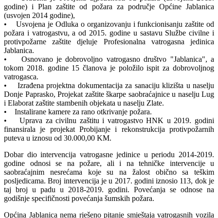
godine) i Plan zaštite od požara za područje Općine Jablanica
(usvojen 2014 godine),
• Usvojena je Odluka o organizovanju i funkcionisanju zaštite od
požara i vatrogastvu, a od 2015. godine u sastavu Službe civilne i
protivpožarne zaštite djeluje Profesionalna vatrogasna jedinica
Jablanica.
• Osnovano je dobrovoljno vatrogasno društvo "Jablanica", a
tokom 2018. godine 15 članova je položilo ispit za dobrovoljnog
vatrogasca.
• Izrađena projektna dokumentacija za sanaciju klizišta u naselju
Donje Paprasko, Projekat zaštite škarpe saobraćajnice u naselju Lug
i Elaborat zaštite stambenih objekata u naselju Zlate.
• Instalirane kamere za rano otkrivanje požara.
• Uprava za civilnu zaštitu i vatrogastvo HNK u 2019. godini
finansirala je projekat Probijanje i rekonstrukcija protivpožarnih
puteva u iznosu od 30.000,00 KM.
Dobar dio intervencija vatrogasne jedinice u periodu 2014-2019.
godine odnosi se na požare, ali i na tehničke intervencije u
saobraćajnim nesrećama koje su na žalost obično sa teškim
posljedicama. Broj intervencija je u 2017. godini iznosio 113, dok je
taj broj u padu u 2018-2019. godini. Povećanja se odnose na
godišnje specifičnosti povećanja šumskih požara.
Općina Jablanica nema rješeno pitanje smještaja vatrogasnih vozila