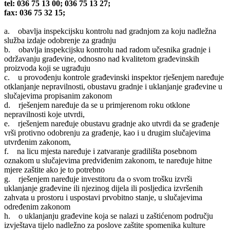
tel: 036 75 13 00; 036 75 13 27;
fax: 036 75 32 15;
a. obavlja inspekcijsku kontrolu nad gradnjom za koju nadležna
služba izdaje odobrenje za gradnju
b. obavlja inspekcijsku kontrolu nad radom učesnika gradnje i
održavanju građevine, odnosno nad kvalitetom građevinskih
proizvoda koji se ugrađuju
c. u provođenju kontrole građevinski inspektor rješenjem naređuje
otklanjanje nepravilnosti, obustavu gradnje i uklanjanje građevine u
slučajevima propisanim zakonom
d. rješenjem naređuje da se u primjerenom roku otklone
nepravilnosti koje utvrdi,
e. rješenjem naređuje obustavu gradnje ako utvrdi da se građenje
vrši protivno odobrenju za građenje, kao i u drugim slučajevima
utvrđenim zakonom,
f. na licu mjesta naređuje i zatvaranje gradilišta posebnom
oznakom u slučajevima predviđenim zakonom, te naređuje hitne
mjere zaštite ako je to potrebno
g. rješenjem naređuje investitoru da o svom trošku izvrši
uklanjanje građevine ili njezinog dijela ili posljedica izvršenih
zahvata u prostoru i uspostavi prvobitno stanje, u slučajevima
određenim zakonom
h. o uklanjanju građevine koja se nalazi u zaštićenom području
izvještava tijelo nadležno za poslove zaštite spomenika kulture