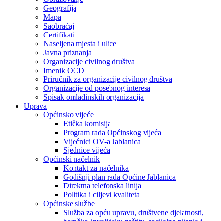
Geografija
Mapa
Saobraćaj
Certifikati
Naseljena mjesta i ulice
Javna priznanja
Organizacije civilnog društva
Imenik OCD
Priručnik za organizacije civilnog društva
Organizacije od posebnog interesa
Spisak omladinskih organizacija
Uprava
Općinsko vijeće
Etička komisija
Program rada Općinskog vijeća
Vijećnici OV-a Jablanica
Sjednice vijeća
Općinski načelnik
Kontakt za načelnika
Godišnji plan rada Općine Jablanica
Direktna telefonska linija
Politika i ciljevi kvaliteta
Općinske službe
Služba za opću upravu, društvene djelatnosti,