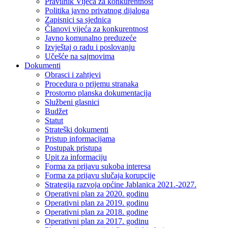
Pravilnik Vijeca za konkurentnost
Politika javno privatnog dijaloga
Zapisnici sa sjednica
Članovi vijeća za konkurentnost
Javno komunalno preduzeće
Izvještaj o radu i poslovanju
Učešće na sajmovima
Dokumenti
Obrasci i zahtjevi
Procedura o prijemu stranaka
Prostorno planska dokumentacija
Službeni glasnici
Budžet
Statut
Strateški dokumenti
Pristup informacijama
Postupak pristupa
Upit za informaciju
Forma za prijavu sukoba interesa
Forma za prijavu slučaja korupcije
Strategija razvoja općine Jablanica 2021.-2027.
Operativni plan za 2020. godinu
Operativni plan za 2019. godinu
Operativni plan za 2018. godine
Operativni plan za 2017. godinu