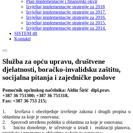
Plan implementacije i finansijski okvir
Izvještaj implementacije strategije za 2018
Izvještaj implementacije strategije za 2017.
Izvještaj implementacije strategije za 2016.
Izvještaj implementacije strategije za 2015.
Izvještaj implementacije strategije za 2014.
SISTEM 48
Kontakti
Služba za opću upravu, društvene
djelatnosti, boračko-invalidsku zaštitu,
socijalna pitanja i zajedničke poslove
Pomoćnik općinskog načelnika: Aldin Širić dipl.prav.
+387 36 751300; +387 36 751318,
Fax: +387 36 753 215;
1. Izvršava i obezbjeđuje izvršenje zakona i drugih propisa u
oblastima za koje je osnovana;
2. Sprovodi utvrđenu politiku u oblastima za koje je osnovana;
3. Inicira donošenje, te učestvuje u izradi i realizaciji planova,
projekata i programa u oblastima za koje je osnovana;