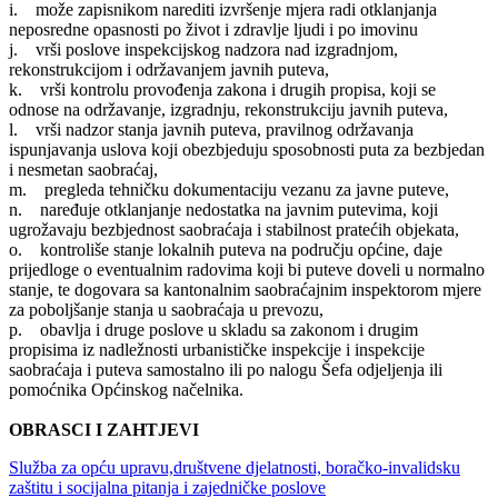
i. može zapisnikom narediti izvršenje mjera radi otklanjanja
neposredne opasnosti po život i zdravlje ljudi i po imovinu
j. vrši poslove inspekcijskog nadzora nad izgradnjom,
rekonstrukcijom i održavanjem javnih puteva,
k. vrši kontrolu provođenja zakona i drugih propisa, koji se
odnose na održavanje, izgradnju, rekonstrukciju javnih puteva,
l. vrši nadzor stanja javnih puteva, pravilnog održavanja
ispunjavanja uslova koji obezbjeduju sposobnosti puta za bezbjedan
i nesmetan saobraćaj,
m. pregleda tehničku dokumentaciju vezanu za javne puteve,
n. naređuje otklanjanje nedostatka na javnim putevima, koji
ugrožavaju bezbjednost saobraćaja i stabilnost pratećih objekata,
o. kontroliše stanje lokalnih puteva na području općine, daje
prijedloge o eventualnim radovima koji bi puteve doveli u normalno
stanje, te dogovara sa kantonalnim saobraćajnim inspektorom mjere
za poboljšanje stanja u saobraćaja u prevozu,
p. obavlja i druge poslove u skladu sa zakonom i drugim
propisima iz nadležnosti urbanističke inspekcije i inspekcije
saobraćaja i puteva samostalno ili po nalogu Šefa odjeljenja ili
pomoćnika Općinskog načelnika.
OBRASCI I ZAHTJEVI
Služba za opću upravu,društvene djelatnosti, boračko-invalidsku
zaštitu i socijalna pitanja i zajedničke poslove