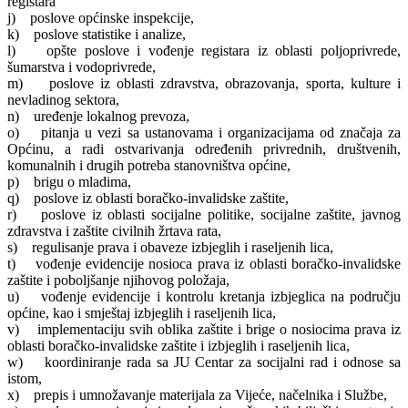
registara
j) poslove općinske inspekcije,
k) poslove statistike i analize,
l) opšte poslove i vođenje registara iz oblasti poljoprivrede,
šumarstva i vodoprivrede,
m) poslove iz oblasti zdravstva, obrazovanja, sporta, kulture i
nevladinog sektora,
n) uređenje lokalnog prevoza,
o) pitanja u vezi sa ustanovama i organizacijama od značaja za
Općinu, a radi ostvarivanja određenih privrednih, društvenih,
komunalnih i drugih potreba stanovništva općine,
p) brigu o mladima,
q) poslove iz oblasti boračko-invalidske zaštite,
r) poslove iz oblasti socijalne politike, socijalne zaštite, javnog
zdravstva i zaštite civilnih žrtava rata,
s) regulisanje prava i obaveze izbjeglih i raseljenih lica,
t) vođenje evidencije nosioca prava iz oblasti boračko-invalidske
zaštite i poboljšanje njihovog položaja,
u) vođenje evidencije i kontrolu kretanja izbjeglica na području
općine, kao i smještaj izbjeglih i raseljenih lica,
v) implementaciju svih oblika zaštite i brige o nosiocima prava iz
oblasti boračko-invalidske zaštite i izbjeglih i raseljenih lica,
w) koordiniranje rada sa JU Centar za socijalni rad i odnose sa
istom,
x) prepis i umnožavanje materijala za Vijeće, načelnika i Službe,