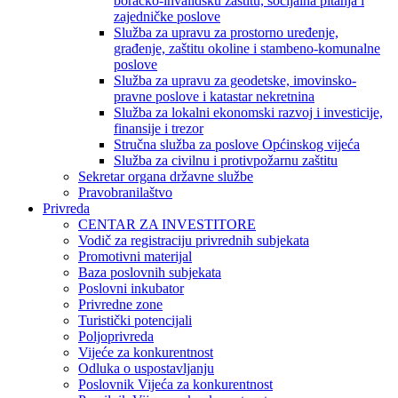
boračko-invalidsku zaštitu, socijalna pitanja i
zajedničke poslove
Služba za upravu za prostorno uređenje,
građenje, zaštitu okoline i stambeno-komunalne
poslove
Služba za upravu za geodetske, imovinsko-
pravne poslove i katastar nekretnina
Služba za lokalni ekonomski razvoj i investicije,
finansije i trezor
Stručna služba za poslove Općinskog vijeća
Služba za civilnu i protivpožarnu zaštitu
Sekretar organa državne službe
Pravobranilaštvo
Privreda
CENTAR ZA INVESTITORE
Vodič za registraciju privrednih subjekata
Promotivni materijal
Baza poslovnih subjekata
Poslovni inkubator
Privredne zone
Turistički potencijali
Poljoprivreda
Vijeće za konkurentnost
Odluka o uspostavljanju
Poslovnik Vijeća za konkurentnost