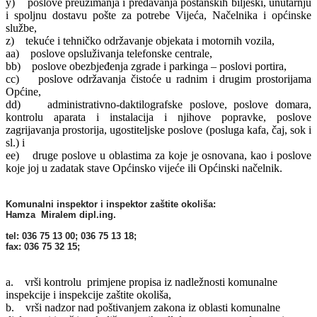
y) poslove preuzimanja i predavanja poštanskih bilješki, unutarnju
i spoljnu dostavu pošte za potrebe Vijeća, Načelnika i općinske
službe,
z) tekuće i tehničko održavanje objekata i motornih vozila,
aa) poslove opsluživanja telefonske centrale,
bb) poslove obezbjeđenja zgrade i parkinga – poslovi portira,
cc) poslove održavanja čistoće u radnim i drugim prostorijama
Općine,
dd) administrativno-daktilografske poslove, poslove domara,
kontrolu aparata i instalacija i njihove popravke, poslove
zagrijavanja prostorija, ugostiteljske poslove (posluga kafa, čaj, sok i
sl.) i
ee) druge poslove u oblastima za koje je osnovana, kao i poslove
koje joj u zadatak stave Općinsko vijeće ili Općinski načelnik.
Komunalni inspektor i inspektor zaštite okoliša:
Hamza Miralem dipl.ing.
tel: 036 75 13 00; 036 75 13 18;
fax: 036 75 32 15;
a. vrši kontrolu primjene propisa iz nadležnosti komunalne
inspekcije i inspekcije zaštite okoliša,
b. vrši nadzor nad poštivanjem zakona iz oblasti komunalne