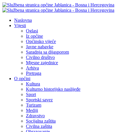
Naslovna
Vijesti
Oglasi
Iz općine
Općinsko vijeće
Javne nabavke
Saradnja sa dijasporom
Civilno društvo
Mjesne zajednice
Arhiva
Pretraga
O općini
Kultura
Kulturno historijsko naslijeđe
Sport
Sportski savez
Turizam
Mediji
Zdravstvo
Socijalna zaštita
Civilna zaštita
Obrazovanje