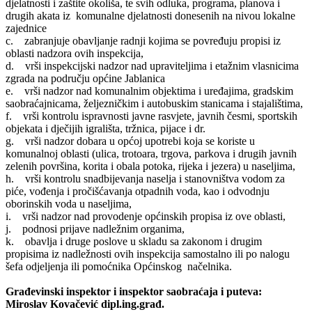
djelatnosti i zaštite okoliša, te svih odluka, programa, planova i
drugih akata iz komunalne djelatnosti donesenih na nivou lokalne
zajednice
c. zabranjuje obavljanje radnji kojima se povređuju propisi iz
oblasti nadzora ovih inspekcija,
d. vrši inspekcijski nadzor nad upraviteljima i etažnim vlasnicima
zgrada na području općine Jablanica
e. vrši nadzor nad komunalnim objektima i uređajima, gradskim
saobraćajnicama, željezničkim i autobuskim stanicama i stajalištima,
f. vrši kontrolu ispravnosti javne rasvjete, javnih česmi, sportskih
objekata i dječijih igrališta, tržnica, pijace i dr.
g. vrši nadzor dobara u općoj upotrebi koja se koriste u
komunalnoj oblasti (ulica, trotoara, trgova, parkova i drugih javnih
zelenih površina, korita i obala potoka, rijeka i jezera) u naseljima,
h. vrši kontrolu snadbijevanja naselja i stanovništva vodom za
piće, vođenja i pročišćavanja otpadnih voda, kao i odvodnju
oborinskih voda u naseljima,
i. vrši nadzor nad provodenje općinskih propisa iz ove oblasti,
j. podnosi prijave nadležnim organima,
k. obavlja i druge poslove u skladu sa zakonom i drugim
propisima iz nadležnosti ovih inspekcija samostalno ili po nalogu
šefa odjeljenja ili pomoćnika Općinskog načelnika.
Građevinski inspektor i inspektor saobraćaja i puteva:
Miroslav Kovačević dipl.ing.građ.