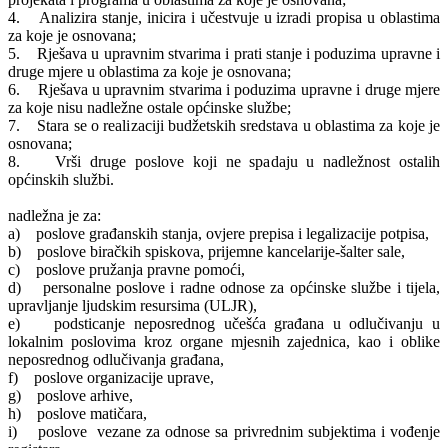
4. Analizira stanje, inicira i učestvuje u izradi propisa u oblastima
za koje je osnovana;
5. Rješava u upravnim stvarima i prati stanje i poduzima upravne i
druge mjere u oblastima za koje je osnovana;
6. Rješava u upravnim stvarima i poduzima upravne i druge mjere
za koje nisu nadležne ostale općinske službe;
7. Stara se o realizaciji budžetskih sredstava u oblastima za koje je
osnovana;
8. Vrši druge poslove koji ne spadaju u nadležnost ostalih
općinskih službi.
nadležna je za:
a) poslove građanskih stanja, ovjere prepisa i legalizacije potpisa,
b) poslove biračkih spiskova, prijemne kancelarije-šalter sale,
c) poslove pružanja pravne pomoći,
d) personalne poslove i radne odnose za općinske službe i tijela,
upravljanje ljudskim resursima (ULJR),
e) podsticanje neposrednog učešća građana u odlučivanju u
lokalnim poslovima kroz organe mjesnih zajednica, kao i oblike
neposrednog odlučivanja građana,
f) poslove organizacije uprave,
g) poslove arhive,
h) poslove matičara,
i) poslove vezane za odnose sa privrednim subjektima i vođenje