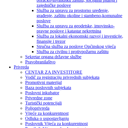
boračko-invalidsku zaštitu, socijalna pitanja i
zajedničke poslove
Služba za upravu za prostorno uređenje,
građenje, zaštitu okoline i stambeno-komunalne
poslove
Služba za upravu za geodetske, imovinsko-
pravne poslove i katastar nekretnina
Služba za lokalni ekonomski razvoj i investicije,
finansije i trezor
Stručna služba za poslove Općinskog vijeća
Služba za civilnu i protivpožarnu zaštitu
Sekretar organa državne službe
Pravobranilaštvo
Privreda
CENTAR ZA INVESTITORE
Vodič za registraciju privrednih subjekata
Promotivni materijal
Baza poslovnih subjekata
Poslovni inkubator
Privredne zone
Turistički potencijali
Poljoprivreda
Vijeće za konkurentnost
Odluka o uspostavljanju
Poslovnik Vijeća za konkurentnost