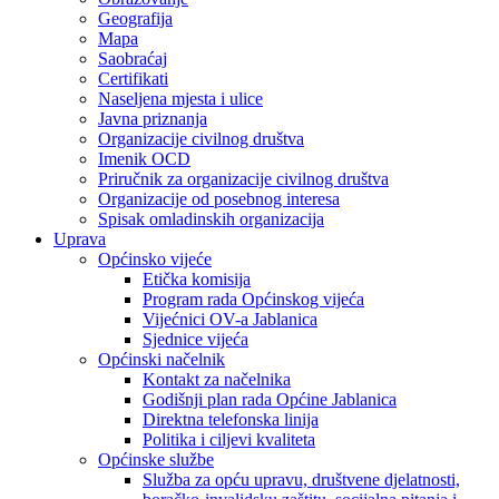
Geografija
Mapa
Saobraćaj
Certifikati
Naseljena mjesta i ulice
Javna priznanja
Organizacije civilnog društva
Imenik OCD
Priručnik za organizacije civilnog društva
Organizacije od posebnog interesa
Spisak omladinskih organizacija
Uprava
Općinsko vijeće
Etička komisija
Program rada Općinskog vijeća
Vijećnici OV-a Jablanica
Sjednice vijeća
Općinski načelnik
Kontakt za načelnika
Godišnji plan rada Općine Jablanica
Direktna telefonska linija
Politika i ciljevi kvaliteta
Općinske službe
Služba za opću upravu, društvene djelatnosti,