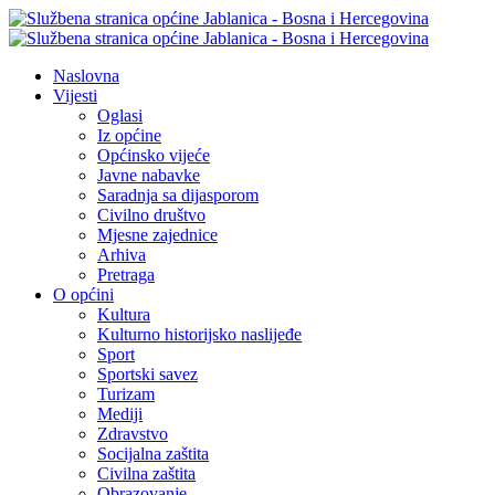
Naslovna
Vijesti
Oglasi
Iz općine
Općinsko vijeće
Javne nabavke
Saradnja sa dijasporom
Civilno društvo
Mjesne zajednice
Arhiva
Pretraga
O općini
Kultura
Kulturno historijsko naslijeđe
Sport
Sportski savez
Turizam
Mediji
Zdravstvo
Socijalna zaštita
Civilna zaštita
Obrazovanje