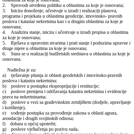
2. Sprovodi utvrđenu politiku u oblastima za koje je osnovana;
3. Inicira donošenje, učestvuje u izradi i realizaciji planova,
programa i projekata u oblastima geodezije, imovinsko- pravnih
poslova i katastar nekretnina kao i u drugim oblastima za koje je
osnovana;
4. Analizira stanje, inicira i učestvuje u izradi propisa u oblastima
za koje je osnovana;
5. Rješava u upravnim stvarima i prati stanje i poduzima upravne i
druge mjere u oblastima za koje je osnovana;
6. Stara se o realizaciji budžetskih sredstava u oblastima za koje je
osnovana.
Nadležna je za:
a) rješavanje pitanja iz oblasti geodetskih i imovinsko-pravnih
poslova i katastra nekretnina;
b) poslove u postupku eksproprijacije i restitucije;
c) poslove premjera i održavanja katastra nekretnina i evidencije
prava na nekretninama;
d) poslove u vezi sa građevinskim zemljištem (dodjele, upravljanje
i korištenje),
e) vođenje postupka za provođenje zakona u oblasti agrara,
arondacije i drugih svojinskih odnosa;
f) dobara u općoj upotrebi;
g) poslove vještačenja po pozivu suda,