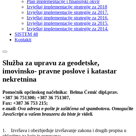
Plan implementacije i finansijski okvir
Izvještaj implementacije strategije za 2018
Izvještaj implementacije strategije za 2017.
Izvještaj implementacije strategije za 2016.
Izvještaj implementacije strategije za 2015.
Izvještaj implementacije strategije za 2014.
SISTEM 48
Kontakti
Služba za upravu za geodetske,
imovinsko- pravne poslove i katastar
nekretnina
Pomoćnik općinskog načelnika: Belma Ćemić dipl.prav.
+387 36 751300; +387 36 751307,
Fax: +387 36 753 215;
e-mail:
Ova adresa e-pošte je zaštićena od spambotova. Omogućite
JavaScript u vašem brauzeru da biste je videli.
1. Izvršava i obezbjeđuje izvršavanje zakona i drugih propisa u
oblastima za koje je osnovana;