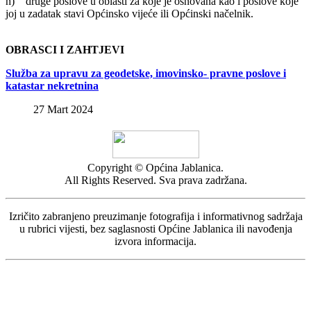
h) druge poslove u oblasti za koje je osnovana kao i poslove koje
joj u zadatak stavi Općinsko vijeće ili Općinski načelnik.
OBRASCI I ZAHTJEVI
Služba za upravu za geodetske, imovinsko- pravne poslove i
katastar nekretnina
27 Mart 2024
Copyright © Općina Jablanica.
All Rights Reserved. Sva prava zadržana.
Izričito zabranjeno preuzimanje fotografija i informativnog sadržaja
u rubrici vijesti, bez saglasnosti Općine Jablanica ili navođenja
izvora informacija.