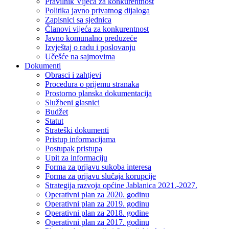
Pravilnik Vijeca za konkurentnost
Politika javno privatnog dijaloga
Zapisnici sa sjednica
Članovi vijeća za konkurentnost
Javno komunalno preduzeće
Izvještaj o radu i poslovanju
Učešće na sajmovima
Dokumenti
Obrasci i zahtjevi
Procedura o prijemu stranaka
Prostorno planska dokumentacija
Službeni glasnici
Budžet
Statut
Strateški dokumenti
Pristup informacijama
Postupak pristupa
Upit za informaciju
Forma za prijavu sukoba interesa
Forma za prijavu slučaja korupcije
Strategija razvoja općine Jablanica 2021.-2027.
Operativni plan za 2020. godinu
Operativni plan za 2019. godinu
Operativni plan za 2018. godine
Operativni plan za 2017. godinu