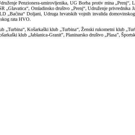
druženje Penzionera-umirovljenika, UG Borba protiv mina „Prenj“, LER
„Glavatica“, Omladinsko društvo „Prenj“, Udruženje privrednika Jabl
„Baćina“ Doljani, Udruga hrvatskih vojnih invalida domovinskog ra
inskog rata HVO.
 klub „Turbina“, Košarkaški klub „Turbina“, Ženski rukometni klub „Tur
arkaški klub „Jablanica-Granit”, Planinarsko društvo „Plasa”, Športsko