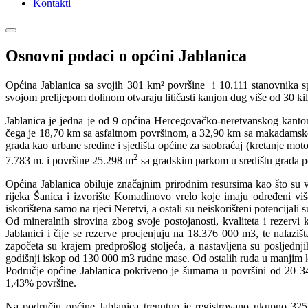
Kontakti
Osnovni podaci o općini Jablanica
Općina Jablanica sa svojih 301 km² površine i 10.111 stanovnika sp
svojom prelijepom dolinom otvaraju litičasti kanjon dug više od 30 ki
Jablanica je jedna je od 9 općina Hercegovačko-neretvanskog kanto
čega je 18,70 km sa asfaltnom površinom, a 32,90 km sa makadamsko
grada kao urbane sredine i sjedišta općine za saobraćaj (kretanje mo
2
7.783 m. i površine 25.298 m
sa gradskim parkom u središtu grada 
Općina Jablanica obiluje značajnim prirodnim resursima kao što su vo
rijeka Šanica i izvorište Komadinovo vrelo koje imaju određeni viša
iskorištena samo na rjeci Neretvi, a ostali su neiskorišteni potencijali
Od mineralnih sirovina zbog svoje postojanosti, kvaliteta i rezervi 
Jablanici i čije se rezerve procjenjuju na 18.376 000 m3, te nalaziš
započeta su krajem predprošlog stoljeća, a nastavljena su posljednj
godišnji iskop od 130 000 m3 rudne mase. Od ostalih ruda u manjim ko
Područje općine Jablanica pokriveno je šumama u površini od 20 343
1,43% površine.
Na području općine Jablanica trenutno je registrovano ukupno 325 p