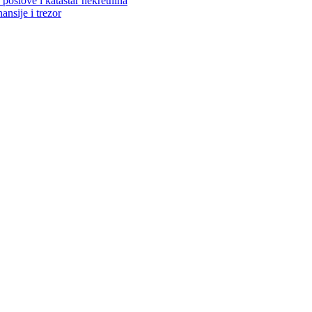
poslove i katastar nekretnina
ansije i trezor