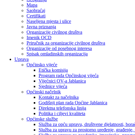
Mapa
Saobraćaj
Certifikati
Naseljena mjesta i ulice
Javna priznanja
Organizacije civilnog društva
Imenik OCD
Priručnik za organizacije civilnog društva
Organizacije od posebnog interesa
Spisak omladinskih organizacija
Uprava
Općinsko vijeće
Etička komisija
Program rada Općinskog vijeća
Vijećnici OV-a Jablanica
Sjednice vijeća
Općinski načelnik
Kontakt za načelnika
Godišnji plan rada Općine Jablanica
Direktna telefonska linija
Politika i ciljevi kvaliteta
Općinske službe
Služba za opću upravu, društvene djelatnosti, borač
Služba za upravu za prostorno uređenje, građenje,