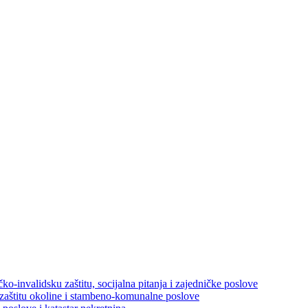
ko-invalidsku zaštitu, socijalna pitanja i zajedničke poslove
 zaštitu okoline i stambeno-komunalne poslove