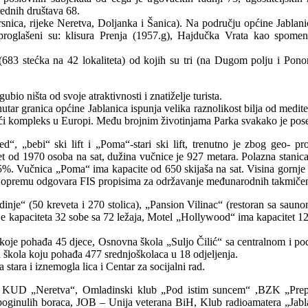
rednih društava 68.
vrsnica, rijeke Neretva, Doljanka i Šanica). Na području općine Jablan
proglašeni su: klisura Prenja (1957.g), Hajdučka Vrata kao spomenik
a (683 stećka na 42 lokaliteta) od kojih su tri (na Dugom polju i Po
o ništa od svoje atraktivnosti i znatiželje turista.
 unutar granica općine Jablanica ispunja velika raznolikost bilja od med
eći kompleks u Europi. Među brojnim životinjama Parka svakako je pose
ed“, „bebi“ ski lift i „Poma“-stari ski lift, trenutno je zbog geo- p
citet od 1970 osoba na sat, dužina vučnice je 927 metara. Polazna stanic
5%. Vučnica „Poma“ ima kapacite od 650 skijaša na sat. Visina gornje s
u opremu odgovara FIS propisima za održavanje međunarodnih takmičenj
dinje“ (50 kreveta i 270 stolica), „Pansion Vilinac“ (restoran sa saun
a“ je kapaciteta 32 sobe sa 72 ležaja, Motel „Hollywood“ ima kapacitet 
“ koje pohađa 45 djece, Osnovna škola „Suljo Čilić“ sa centralnom i po
a škola koju pohađa 477 srednjoškolaca u 18 odjeljenja.
stara i iznemogla lica i Centar za socijalni rad.
na: KUD „Neretva“, Omladinski klub „Pod istim suncem“ ,BZK „Pre
i poginulih boraca, JOB – Unija veterana BiH, Klub radioamatera „Ja