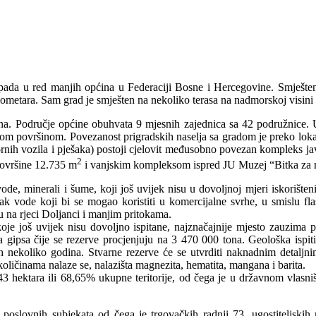
ada u red manjih općina u Federaciji Bosne i Hercegovine. Smještena 
lometara. Sam grad je smješten na nekoliko terasa na nadmorskoj visini
na. Područje općine obuhvata 9 mjesnih zajednica sa 42 podružnice. 
m površinom. Povezanost prigradskih naselja sa gradom je preko lok
tornih vozila i pješaka) postoji cjelovit međusobno povezan kompleks ja
2
površine 12.735 m
i vanjskim kompleksom ispred JU Muzej “Bitka za 
de, minerali i šume, koji još uvijek nisu u dovoljnoj mjeri iskorišteni
k vode koji bi se mogao koristiti u komercijalne svrhe, u smislu fla
 su na rjeci Doljanci i manjim pritokama.
koje još uvijek nisu dovoljno ispitane, najznačajnije mjesto zauzima po
ta gipsa čije se rezerve procjenjuju na 3 470 000 tona. Geološka ispiti
ih nekoliko godina. Stvarne rezerve će se utvrditi naknadnim detaljn
ličinama nalaze se, nalazišta magnezita, hematita, mangana i barita.
 hektara ili 68,65% ukupne teritorije, od čega je u državnom vlasni
oslovnih subjekata od čega je trgovačkih radnji 73, ugostiteljskih ra