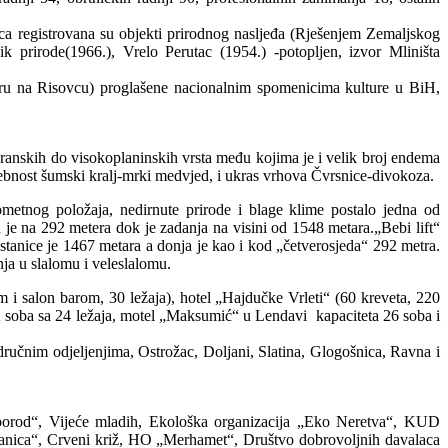
ica registrovana su objekti prirodnog nasljeđa (Rješenjem Zemaljskog
 prirode(1966.), Vrelo Perutac (1954.) -potopljen, izvor Mliništa
noru na Risovcu) proglašene nacionalnim spomenicima kulture u BiH,
iteranskih do visokoplaninskih vrsta među kojima je i velik broj endema
bnost šumski kralj-mrki medvjed, i ukras vrhova Čvrsnice-divokoza.
rometnog položaja, nedirnute prirode i blage klime postalo jedna od
a je na 292 metera dok je zadanja na visini od 1548 metara.„Bebi lift“
tanice je 1467 metara a donja je kao i kod „četverosjeda“ 292 metra.
a u slalomu i veleslalomu.
om i salon barom, 30 ležaja), hotel „Hajdučke Vrleti“ (60 kreveta, 220
12 soba sa 24 ležaja, motel „Maksumić“ u Lendavi kapaciteta 26 soba i
dručnim odjeljenjima, Ostrožac, Doljani, Slatina, Glogošnica, Ravna i
porod“, Vijeće mladih, Ekološka organizacija „Eko Neretva“, KUD
blanica“, Crveni križ, HO „Merhamet“, Društvo dobrovoljnih davalaca