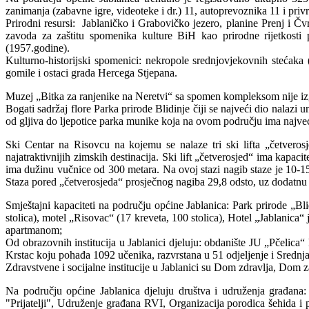
zanimanja (zabavne igre, videoteke i dr.) 11, autoprevoznika 11 i priv
Prirodni resursi: Jablaničko i Grabovičko jezero, planine Prenj i Č
zavoda za zaštitu spomenika kulture BiH kao prirodne rijetkosti 
(1957.godine).
Kulturno-historijski spomenici: nekropole srednjovjekovnih stećak
gomile i ostaci grada Hercega Stjepana.
Muzej „Bitka za ranjenike na Neretvi“ sa spomen kompleksom nije izgubi
Bogati sadržaj flore Parka prirode Blidinje čiji se najveći dio nalazi
od gljiva do ljepotice parka munike koja na ovom području ima najv
Ski Centar na Risovcu na kojemu se nalaze tri ski lifta „četverosj
najatraktivnijih zimskih destinacija. Ski lift „četverosjed“ ima kapa
ima dužinu vučnice od 300 metara. Na ovoj stazi nagib staze je 10-1
Staza pored „četverosjeda“ prosječnog nagiba 29,8 odsto, uz dodatn
Smještajni kapaciteti na području općine Jablanica: Park prirode „Bli
stolica), motel „Risovac“ (17 kreveta, 100 stolica), Hotel „Jablanic
apartmanom;
Od obrazovnih institucija u Jablanici djeluju: obdanište JU „Pčelica
Krstac koju pohađa 1092 učenika, razvrstana u 51 odjeljenje i Srednj
Zdravstvene i socijalne institucije u Jablanici su Dom zdravlja, Dom za 
Na području općine Jablanica djeluju društva i udruženja građa
"Prijatelji", Udruženje građana RVI, Organizacija porodica šehida 