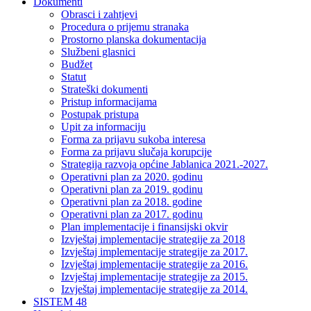
Dokumenti
Obrasci i zahtjevi
Procedura o prijemu stranaka
Prostorno planska dokumentacija
Službeni glasnici
Budžet
Statut
Strateški dokumenti
Pristup informacijama
Postupak pristupa
Upit za informaciju
Forma za prijavu sukoba interesa
Forma za prijavu slučaja korupcije
Strategija razvoja općine Jablanica 2021.-2027.
Operativni plan za 2020. godinu
Operativni plan za 2019. godinu
Operativni plan za 2018. godine
Operativni plan za 2017. godinu
Plan implementacije i finansijski okvir
Izvještaj implementacije strategije za 2018
Izvještaj implementacije strategije za 2017.
Izvještaj implementacije strategije za 2016.
Izvještaj implementacije strategije za 2015.
Izvještaj implementacije strategije za 2014.
SISTEM 48