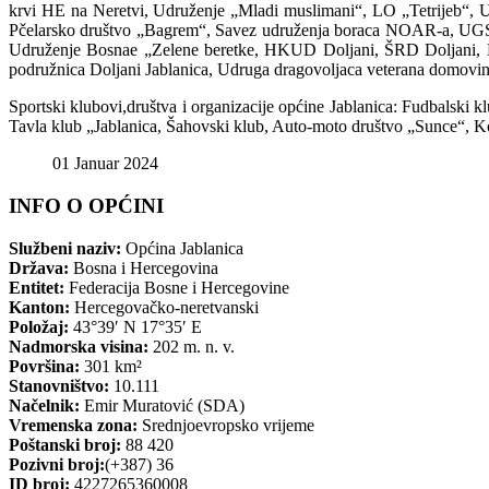
krvi HE na Neretvi, Udruženje „Mladi muslimani“, LO „Tetrijeb“, U
Pčelarsko društvo „Bagrem“, Savez udruženja boraca NOAR-a, UGSR 
Udruženje Bosnae „Zelene beretke, HKUD Doljani, ŠRD Doljani, LD 
podružnica Doljani Jablanica, Udruga dragovoljaca veterana domov
Sportski klubovi,društva i organizacije općine Jablanica: Fudbalski
Tavla klub „Jablanica, Šahovski klub, Auto-moto društvo „Sunce“, Koš
01 Januar 2024
INFO O OPĆINI
Službeni naziv:
Općina Jablanica
Država:
Bosna i Hercegovina
Entitet:
Federacija Bosne i Hercegovine
Kanton:
Hercegovačko-neretvanski
Položaj:
43°39′ N 17°35′ E
Nadmorska visina:
202 m. n. v.
Površina:
301 km²
Stanovništvo:
10.111
Načelnik:
Emir Muratović (SDA)
Vremenska zona:
Srednjoevropsko vrijeme
Poštanski broj:
88 420
Pozivni broj:
(+387) 36
ID broj:
4227265360008