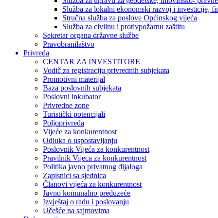
Služba za upravu za geodetske, imovinsko- pravne 
Služba za lokalni ekonomski razvoj i investicije, fin
Stručna služba za poslove Općinskog vijeća
Služba za civilnu i protivpožarnu zaštitu
Sekretar organa državne službe
Pravobranilaštvo
Privreda
CENTAR ZA INVESTITORE
Vodič za registraciju privrednih subjekata
Promotivni materijal
Baza poslovnih subjekata
Poslovni inkubator
Privredne zone
Turistički potencijali
Poljoprivreda
Vijeće za konkurentnost
Odluka o uspostavljanju
Poslovnik Vijeća za konkurentnost
Pravilnik Vijeca za konkurentnost
Politika javno privatnog dijaloga
Zapisnici sa sjednica
Članovi vijeća za konkurentnost
Javno komunalno preduzeće
Izvještaj o radu i poslovanju
Učešće na sajmovima