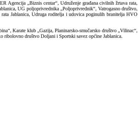
 Agencija „Biznis centar“, Udruženje građana civilnih žrtava rata,
anica, UG poljoprivrednika „Poljoprivrednik“, Vatrogasno društvo,
ta Jablanica, Udruga roditelja i udovica poginulih branitelja HVO
bina“, Karate klub „Gazija, Planinarsko-smučarsko društvo „Vilinac“,
 ribolovno društvo Doljani i Sportski savez općine Jablanica.