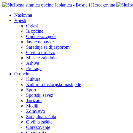
Naslovna
Vijesti
Oglasi
Iz općine
Općinsko vijeće
Javne nabavke
Saradnja sa dijasporom
Civilno društvo
Mjesne zajednice
Arhiva
Pretraga
O općini
Kultura
Kulturno historijsko naslijeđe
Sport
Sportski savez
Turizam
Mediji
Zdravstvo
Socijalna zaštita
Civilna zaštita
Obrazovanje
Geografija