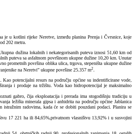
je u kotlini rijeke Neretve, između planina Prenja i Čvrsnice, koje
 od 202 metra.
Ukupna dužina lokalnih i nekategorisanih puteva iznosi 51,60 km od
alnih puteva sa asfaltnom površinom ukupne dužine 10,20 km. Unutar
vno prometnih površina oblika ulica, trgova, stepeništa ukupne dužine
2
ranjenike na Neretvi” ukupne površine 25.357 m
.
. Kao potencijalni resurs na području općine su indentificirane vode,
širanja i prodaje na tržištu. Voda kao hidropotencijal je maksimalno
znati gabro, čija eksploatacija i prerada ima stogodišnju tradiciju u
vanja ležišta minerala gipsa i anhidrita na području općine Jablanica
im istražnim radovima, kada će se dobiti pouzdani podaci. Planira se
štvu 17 221 ha ili 84,65%,privatnom vlasništvu 13,92% i u susvojini
dnji 54, obrtničkih radnji 90, profesionalnih zanimanja 18, ostalih