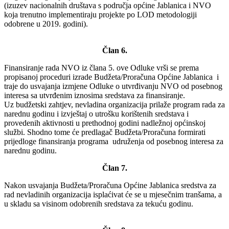
(izuzev nacionalnih društava s područja općine Jablanica i NVO
koja trenutno implementiraju projekte po LOD metodologiji
odobrene u 2019. godini).
Član 6.
Finansiranje rada NVO iz člana 5. ove Odluke vrši se prema
propisanoj proceduri izrade Budžeta/Proračuna Općine Jablanica i
traje do usvajanja izmjene Odluke o utvrđivanju NVO od posebnog
interesa sa utvrđenim iznosima sredstava za finansiranje.
Uz budžetski zahtjev, nevladina organizacija prilaže program rada za
narednu godinu i izvještaj o utrošku korištenih sredstava i
provedenih aktivnosti u prethodnoj godini nadležnoj općinskoj
službi. Shodno tome će predlagač Budžeta/Proračuna formirati
prijedloge finansiranja programa udruženja od posebnog interesa za
narednu godinu.
Član 7.
Nakon usvajanja Budžeta/Proračuna Općine Jablanica sredstva za
rad nevladinih organizacija isplaćivat će se u mjesečnim tranšama, a
u skladu sa visinom odobrenih sredstava za tekuću godinu.