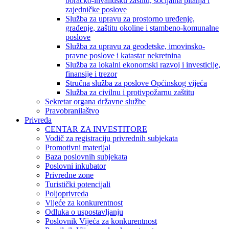
boračko-invalidsku zaštitu, socijalna pitanja i
zajedničke poslove
Služba za upravu za prostorno uređenje,
građenje, zaštitu okoline i stambeno-komunalne
poslove
Služba za upravu za geodetske, imovinsko-
pravne poslove i katastar nekretnina
Služba za lokalni ekonomski razvoj i investicije,
finansije i trezor
Stručna služba za poslove Općinskog vijeća
Služba za civilnu i protivpožarnu zaštitu
Sekretar organa državne službe
Pravobranilaštvo
Privreda
CENTAR ZA INVESTITORE
Vodič za registraciju privrednih subjekata
Promotivni materijal
Baza poslovnih subjekata
Poslovni inkubator
Privredne zone
Turistički potencijali
Poljoprivreda
Vijeće za konkurentnost
Odluka o uspostavljanju
Poslovnik Vijeća za konkurentnost