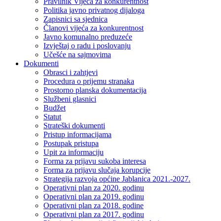
Pravilnik Vijeca za konkurentnost
Politika javno privatnog dijaloga
Zapisnici sa sjednica
Članovi vijeća za konkurentnost
Javno komunalno preduzeće
Izvještaj o radu i poslovanju
Učešće na sajmovima
Dokumenti
Obrasci i zahtjevi
Procedura o prijemu stranaka
Prostorno planska dokumentacija
Službeni glasnici
Budžet
Statut
Strateški dokumenti
Pristup informacijama
Postupak pristupa
Upit za informaciju
Forma za prijavu sukoba interesa
Forma za prijavu slučaja korupcije
Strategija razvoja općine Jablanica 2021.-2027.
Operativni plan za 2020. godinu
Operativni plan za 2019. godinu
Operativni plan za 2018. godine
Operativni plan za 2017. godinu