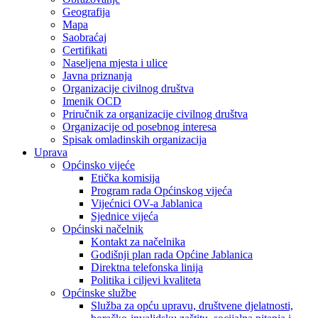
Geografija
Mapa
Saobraćaj
Certifikati
Naseljena mjesta i ulice
Javna priznanja
Organizacije civilnog društva
Imenik OCD
Priručnik za organizacije civilnog društva
Organizacije od posebnog interesa
Spisak omladinskih organizacija
Uprava
Općinsko vijeće
Etička komisija
Program rada Općinskog vijeća
Vijećnici OV-a Jablanica
Sjednice vijeća
Općinski načelnik
Kontakt za načelnika
Godišnji plan rada Općine Jablanica
Direktna telefonska linija
Politika i ciljevi kvaliteta
Općinske službe
Služba za opću upravu, društvene djelatnosti,