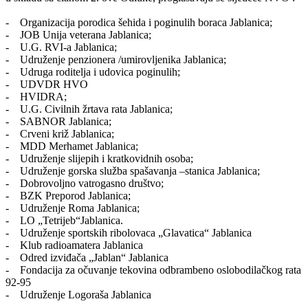
- Organizacija porodica šehida i poginulih boraca Jablanica;
- JOB Unija veterana Jablanica;
- U.G. RVI-a Jablanica;
- Udruženje penzionera /umirovljenika Jablanica;
- Udruga roditelja i udovica poginulih;
- UDVDR HVO
- HVIDRA;
- U.G. Civilnih žrtava rata Jablanica;
- SABNOR Jablanica;
- Crveni križ Jablanica;
- MDD Merhamet Jablanica;
- Udruženje slijepih i kratkovidnih osoba;
- Udruženje gorska služba spašavanja –stanica Jablanica;
- Dobrovoljno vatrogasno društvo;
- BZK Preporod Jablanica;
- Udruženje Roma Jablanica;
- LO „Tetrijeb“Jablanica.
- Udruženje sportskih ribolovaca „Glavatica“ Jablanica
- Klub radioamatera Jablanica
- Odred izviđača „Jablan“ Jablanica
- Fondacija za očuvanje tekovina odbrambeno oslobodilačkog rata
92-95
- Udruženje Logoraša Jablanica