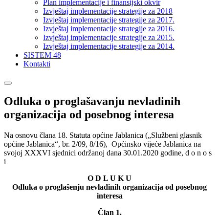
Plan implementacije i finansijski okvir
Izvještaj implementacije strategije za 2018
Izvještaj implementacije strategije za 2017.
Izvještaj implementacije strategije za 2016.
Izvještaj implementacije strategije za 2015.
Izvještaj implementacije strategije za 2014.
SISTEM 48
Kontakti
Odluka o proglašavanju nevladinih
organizacija od posebnog interesa
Na osnovu člana 18. Statuta općine Jablanica („Službeni glasnik
općine Jablanica“, br. 2/09, 8/16), Općinsko vijeće Jablanica na
svojoj XXXVI sjednici održanoj dana 30.01.2020 godine, d o n o s
i
O D L U K U
Odluka o proglašenju nevladinih organizacija od posebnog
interesa
Član 1.