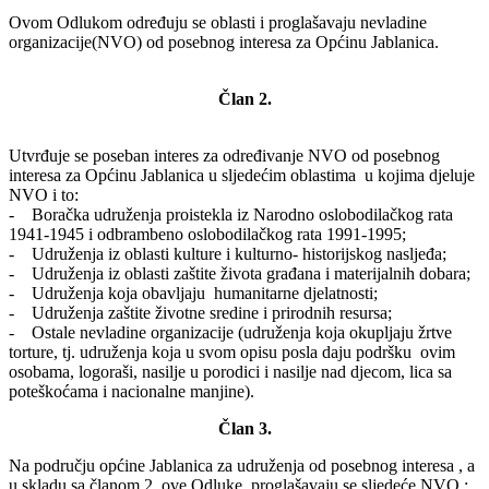
Ovom Odlukom određuju se oblasti i proglašavaju nevladine
organizacije(NVO) od posebnog interesa za Općinu Jablanica.
Član 2.
Utvrđuje se poseban interes za određivanje NVO od posebnog
interesa za Općinu Jablanica u sljedećim oblastima u kojima djeluje
NVO i to:
- Boračka udruženja proistekla iz Narodno oslobodilačkog rata
1941-1945 i odbrambeno oslobodilačkog rata 1991-1995;
- Udruženja iz oblasti kulture i kulturno- historijskog nasljeđa;
- Udruženja iz oblasti zaštite života građana i materijalnih dobara;
- Udruženja koja obavljaju humanitarne djelatnosti;
- Udruženja zaštite životne sredine i prirodnih resursa;
- Ostale nevladine organizacije (udruženja koja okupljaju žrtve
torture, tj. udruženja koja u svom opisu posla daju podršku ovim
osobama, logoraši, nasilje u porodici i nasilje nad djecom, lica sa
poteškoćama i nacionalne manjine).
Član 3.
Na području općine Jablanica za udruženja od posebnog interesa , a
u skladu sa članom 2. ove Odluke, proglašavaju se sljedeće NVO :