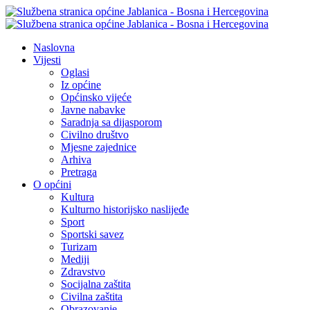
Naslovna
Vijesti
Oglasi
Iz općine
Općinsko vijeće
Javne nabavke
Saradnja sa dijasporom
Civilno društvo
Mjesne zajednice
Arhiva
Pretraga
O općini
Kultura
Kulturno historijsko naslijeđe
Sport
Sportski savez
Turizam
Mediji
Zdravstvo
Socijalna zaštita
Civilna zaštita
Obrazovanje