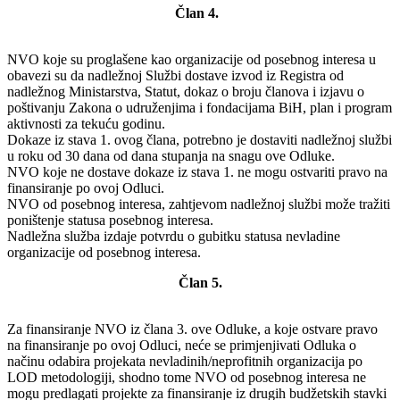
Član 4.
NVO koje su proglašene kao organizacije od posebnog interesa u
obavezi su da nadležnoj Službi dostave izvod iz Registra od
nadležnog Ministarstva, Statut, dokaz o broju članova i izjavu o
poštivanju Zakona o udruženjima i fondacijama BiH, plan i program
aktivnosti za tekuću godinu.
Dokaze iz stava 1. ovog člana, potrebno je dostaviti nadležnoj službi
u roku od 30 dana od dana stupanja na snagu ove Odluke.
NVO koje ne dostave dokaze iz stava 1. ne mogu ostvariti pravo na
finansiranje po ovoj Odluci.
NVO od posebnog interesa, zahtjevom nadležnoj službi može tražiti
poništenje statusa posebnog interesa.
Nadležna služba izdaje potvrdu o gubitku statusa nevladine
organizacije od posebnog interesa.
Član 5.
Za finansiranje NVO iz člana 3. ove Odluke, a koje ostvare pravo
na finansiranje po ovoj Odluci, neće se primjenjivati Odluka o
načinu odabira projekata nevladinih/neprofitnih organizacija po
LOD metodologiji, shodno tome NVO od posebnog interesa ne
mogu predlagati projekte za finansiranje iz drugih budžetskih stavki