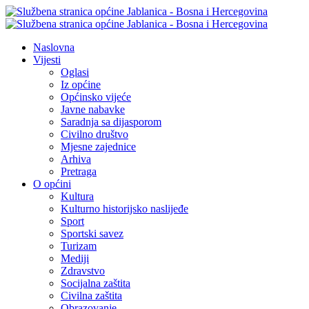
Naslovna
Vijesti
Oglasi
Iz općine
Općinsko vijeće
Javne nabavke
Saradnja sa dijasporom
Civilno društvo
Mjesne zajednice
Arhiva
Pretraga
O općini
Kultura
Kulturno historijsko naslijeđe
Sport
Sportski savez
Turizam
Mediji
Zdravstvo
Socijalna zaštita
Civilna zaštita
Obrazovanje