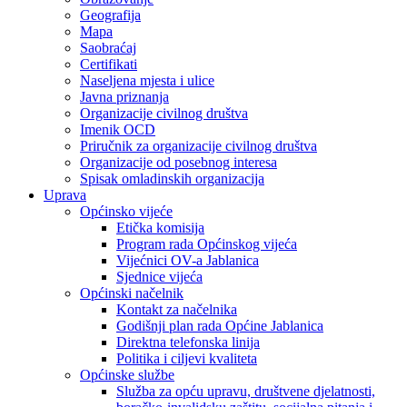
Geografija
Mapa
Saobraćaj
Certifikati
Naseljena mjesta i ulice
Javna priznanja
Organizacije civilnog društva
Imenik OCD
Priručnik za organizacije civilnog društva
Organizacije od posebnog interesa
Spisak omladinskih organizacija
Uprava
Općinsko vijeće
Etička komisija
Program rada Općinskog vijeća
Vijećnici OV-a Jablanica
Sjednice vijeća
Općinski načelnik
Kontakt za načelnika
Godišnji plan rada Općine Jablanica
Direktna telefonska linija
Politika i ciljevi kvaliteta
Općinske službe
Služba za opću upravu, društvene djelatnosti,