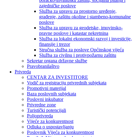
boračko-invalidsku zaštitu, socijalna pitanja i
zajedničke poslove
Služba za upravu za prostorno uređenje,
građenje, zaštitu okoline i stambeno-komunalne
poslove
Služba za upravu za geodetske, imovinsko-
pravne poslove i katastar nekretnina
Služba za lokalni ekonomski razvoj i investicije,
finansije i trezor
Stručna služba za poslove Općinskog vijeća
Služba za civilnu i protivpožarnu zaštitu
Sekretar organa državne službe
Pravobranilaštvo
Privreda
CENTAR ZA INVESTITORE
Vodič za registraciju privrednih subjekata
Promotivni materijal
Baza poslovnih subjekata
Poslovni inkubator
Privredne zone
Turistički potencijali
Poljoprivreda
Vijeće za konkurentnost
Odluka o uspostavljanju
Poslovnik Vijeća za konkurentnost