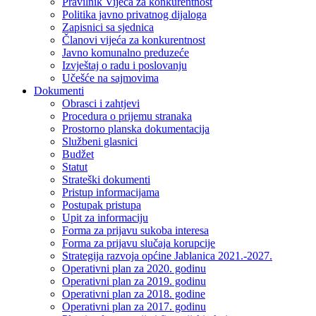
Pravilnik Vijeca za konkurentnost
Politika javno privatnog dijaloga
Zapisnici sa sjednica
Članovi vijeća za konkurentnost
Javno komunalno preduzeće
Izvještaj o radu i poslovanju
Učešće na sajmovima
Dokumenti
Obrasci i zahtjevi
Procedura o prijemu stranaka
Prostorno planska dokumentacija
Službeni glasnici
Budžet
Statut
Strateški dokumenti
Pristup informacijama
Postupak pristupa
Upit za informaciju
Forma za prijavu sukoba interesa
Forma za prijavu slučaja korupcije
Strategija razvoja općine Jablanica 2021.-2027.
Operativni plan za 2020. godinu
Operativni plan za 2019. godinu
Operativni plan za 2018. godine
Operativni plan za 2017. godinu