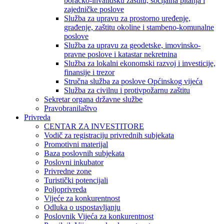
boračko-invalidsku zaštitu, socijalna pitanja i
zajedničke poslove
Služba za upravu za prostorno uređenje,
građenje, zaštitu okoline i stambeno-komunalne
poslove
Služba za upravu za geodetske, imovinsko-
pravne poslove i katastar nekretnina
Služba za lokalni ekonomski razvoj i investicije,
finansije i trezor
Stručna služba za poslove Općinskog vijeća
Služba za civilnu i protivpožarnu zaštitu
Sekretar organa državne službe
Pravobranilaštvo
Privreda
CENTAR ZA INVESTITORE
Vodič za registraciju privrednih subjekata
Promotivni materijal
Baza poslovnih subjekata
Poslovni inkubator
Privredne zone
Turistički potencijali
Poljoprivreda
Vijeće za konkurentnost
Odluka o uspostavljanju
Poslovnik Vijeća za konkurentnost