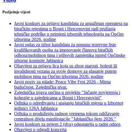
Posljednje vijesti
Javni konkurs za prijavu kandidata za angažman operatera na
biračkim mjestima u Bosni i Hercegovini radi pružanja
tehničke podrške u primjeni izbornih tehnologija na Općim
izborima 2026. godine
Javni oglas za izbor kandidata za popunu rezervne liste
kvalifikovanih osoba za imenovanje članova biračkih
odbora/mobilnog tima i njihovih zamjenika ispred Općinske
izborne komisije Jablanica
Obavijest za prijavu lica koja su zbog starosti, bolesti ili
invalidnosti vezana za svoje domove za glasanje putem
mobilnog tima na Općim izborima 2026. godine
Javni poziv za mlade: Peace Vibe Fest 2026 - Mirna
budućnost. Zajednička stvar.
Zajednička izjava općina u projektu "Jačanje povjerenja i
kohezije u zajednicama u Bosni i Hercegovini"
Odluka o određivanju i spajanju biračkih mjesta u Izbornoj
jedinici 126A Jablanica
Odluka o produženju radnog vremena tokom održavanje
centralnog dijela manifestacije "Jablaničko ljeto 2026."
Javni konkurs za prijem 2 (dva) odgajatelja u radni odnos
Obavijest o odgodi koncerta