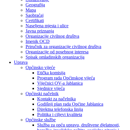
Geografija
Mapa
Saobraćaj
Certifikati
Naseljena mjesta i ulice
Javna priznanja
Organizacije civilnog društva
Imenik OCD
Priručnik za organizacije civilnog društva
Organizacije od posebnog interesa
Spisak omladinskih organizacija
Uprava
Općinsko vijeće
Etička komisija
Program rada Općinskog vijeća
Vijećnici OV-a Jablanica
Sjednice vijeća
Općinski načelnik
Kontakt za načelnika
Godišnji plan rada Općine Jablanica
Direktna telefonska linija
Politika i ciljevi kvaliteta
Općinske službe
Služba za opću upravu, društvene djelatnosti,