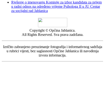
Rješenje o imenovanju Komisije za izbor kandidata za prijem
u radni odnos na određeno vrijeme Psihologa II u JU Centar
za socijalni rad Jablanica
Copyright © Općina Jablanica.
All Rights Reserved. Sva prava zadržana.
Izričito zabranjeno preuzimanje fotografija i informativnog sadržaja
u rubrici vijesti, bez saglasnosti Općine Jablanica ili navođenja
izvora informacija.