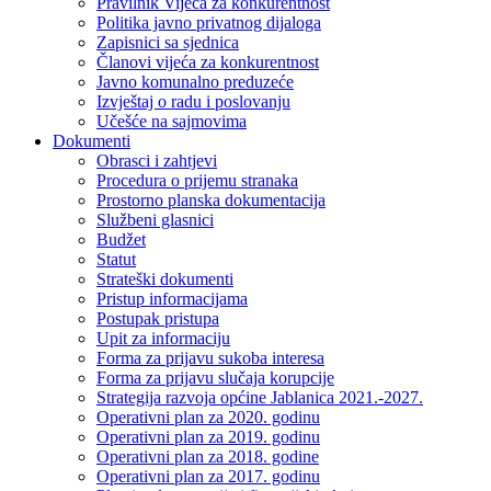
Pravilnik Vijeca za konkurentnost
Politika javno privatnog dijaloga
Zapisnici sa sjednica
Članovi vijeća za konkurentnost
Javno komunalno preduzeće
Izvještaj o radu i poslovanju
Učešće na sajmovima
Dokumenti
Obrasci i zahtjevi
Procedura o prijemu stranaka
Prostorno planska dokumentacija
Službeni glasnici
Budžet
Statut
Strateški dokumenti
Pristup informacijama
Postupak pristupa
Upit za informaciju
Forma za prijavu sukoba interesa
Forma za prijavu slučaja korupcije
Strategija razvoja općine Jablanica 2021.-2027.
Operativni plan za 2020. godinu
Operativni plan za 2019. godinu
Operativni plan za 2018. godine
Operativni plan za 2017. godinu