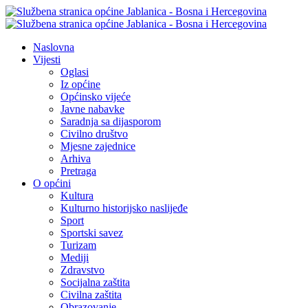
Naslovna
Vijesti
Oglasi
Iz općine
Općinsko vijeće
Javne nabavke
Saradnja sa dijasporom
Civilno društvo
Mjesne zajednice
Arhiva
Pretraga
O općini
Kultura
Kulturno historijsko naslijeđe
Sport
Sportski savez
Turizam
Mediji
Zdravstvo
Socijalna zaštita
Civilna zaštita
Obrazovanje