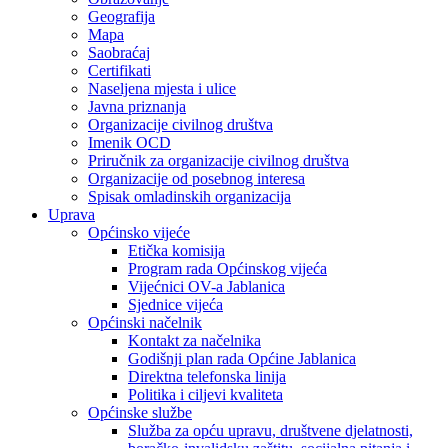
Geografija
Mapa
Saobraćaj
Certifikati
Naseljena mjesta i ulice
Javna priznanja
Organizacije civilnog društva
Imenik OCD
Priručnik za organizacije civilnog društva
Organizacije od posebnog interesa
Spisak omladinskih organizacija
Uprava
Općinsko vijeće
Etička komisija
Program rada Općinskog vijeća
Vijećnici OV-a Jablanica
Sjednice vijeća
Općinski načelnik
Kontakt za načelnika
Godišnji plan rada Općine Jablanica
Direktna telefonska linija
Politika i ciljevi kvaliteta
Općinske službe
Služba za opću upravu, društvene djelatnosti,