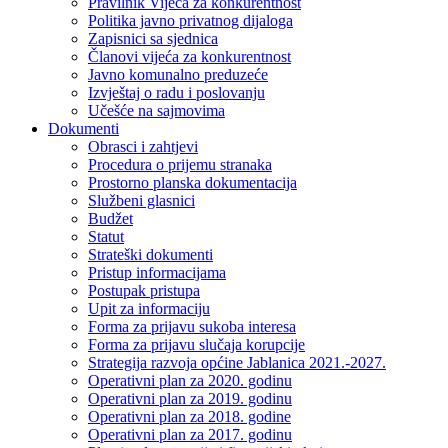
Pravilnik Vijeca za konkurentnost
Politika javno privatnog dijaloga
Zapisnici sa sjednica
Članovi vijeća za konkurentnost
Javno komunalno preduzeće
Izvještaj o radu i poslovanju
Učešće na sajmovima
Dokumenti
Obrasci i zahtjevi
Procedura o prijemu stranaka
Prostorno planska dokumentacija
Službeni glasnici
Budžet
Statut
Strateški dokumenti
Pristup informacijama
Postupak pristupa
Upit za informaciju
Forma za prijavu sukoba interesa
Forma za prijavu slučaja korupcije
Strategija razvoja općine Jablanica 2021.-2027.
Operativni plan za 2020. godinu
Operativni plan za 2019. godinu
Operativni plan za 2018. godine
Operativni plan za 2017. godinu