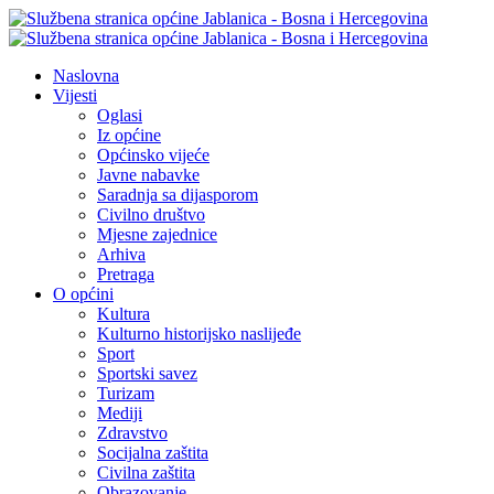
Naslovna
Vijesti
Oglasi
Iz općine
Općinsko vijeće
Javne nabavke
Saradnja sa dijasporom
Civilno društvo
Mjesne zajednice
Arhiva
Pretraga
O općini
Kultura
Kulturno historijsko naslijeđe
Sport
Sportski savez
Turizam
Mediji
Zdravstvo
Socijalna zaštita
Civilna zaštita
Obrazovanje