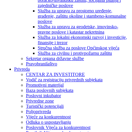
boračko-invalidsku zaštitu, socijalna pitanja i
zajedničke poslove
Služba za upravu za prostorno uređenje,
građenje, zaštitu okoline i stambeno-komunalne
poslove
Služba za upravu za geodetske, imovinsko-
pravne poslove i katastar nekretnina
Služba za lokalni ekonomski razvoj i investicije,
finansije i trezor
Stručna služba za poslove Općinskog vijeća
Služba za civilnu i protivpožarnu zaštitu
Sekretar organa državne službe
Pravobranilaštvo
Privreda
CENTAR ZA INVESTITORE
Vodič za registraciju privrednih subjekata
Promotivni materijal
Baza poslovnih subjekata
Poslovni inkubator
Privredne zone
Turistički potencijali
Poljoprivreda
Vijeće za konkurentnost
Odluka o uspostavljanju
Poslovnik Vijeća za konkurentnost