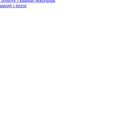
poslove i katastar nekretnina
ansije i trezor