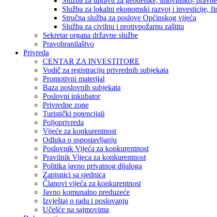
Služba za upravu za geodetske, imovinsko- pravne 
Služba za lokalni ekonomski razvoj i investicije, fin
Stručna služba za poslove Općinskog vijeća
Služba za civilnu i protivpožarnu zaštitu
Sekretar organa državne službe
Pravobranilaštvo
Privreda
CENTAR ZA INVESTITORE
Vodič za registraciju privrednih subjekata
Promotivni materijal
Baza poslovnih subjekata
Poslovni inkubator
Privredne zone
Turistički potencijali
Poljoprivreda
Vijeće za konkurentnost
Odluka o uspostavljanju
Poslovnik Vijeća za konkurentnost
Pravilnik Vijeca za konkurentnost
Politika javno privatnog dijaloga
Zapisnici sa sjednica
Članovi vijeća za konkurentnost
Javno komunalno preduzeće
Izvještaj o radu i poslovanju
Učešće na sajmovima