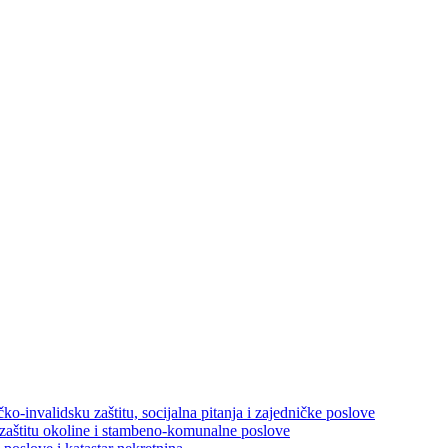
ko-invalidsku zaštitu, socijalna pitanja i zajedničke poslove
 zaštitu okoline i stambeno-komunalne poslove