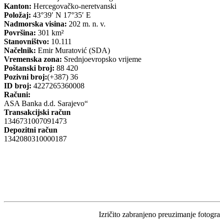
Kanton:
Hercegovačko-neretvanski
Položaj:
43°39′ N 17°35′ E
Nadmorska visina:
202 m. n. v.
Površina:
301 km²
Stanovništvo:
10.111
Načelnik:
Emir Muratović (SDA)
Vremenska zona:
Srednjoevropsko vrijeme
Poštanski broj:
88 420
Pozivni broj:
(+387) 36
ID broj:
4227265360008
Računi:
ASA Banka d.d. Sarajevo“
Transakcijski račun
1346731007091473
Depozitni račun
1342080310000187
Izričito zabranjeno preuzimanje fotograf