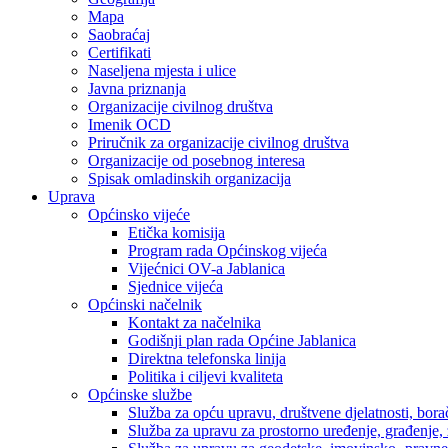
Mapa
Saobraćaj
Certifikati
Naseljena mjesta i ulice
Javna priznanja
Organizacije civilnog društva
Imenik OCD
Priručnik za organizacije civilnog društva
Organizacije od posebnog interesa
Spisak omladinskih organizacija
Uprava
Općinsko vijeće
Etička komisija
Program rada Općinskog vijeća
Vijećnici OV-a Jablanica
Sjednice vijeća
Općinski načelnik
Kontakt za načelnika
Godišnji plan rada Općine Jablanica
Direktna telefonska linija
Politika i ciljevi kvaliteta
Općinske službe
Služba za opću upravu, društvene djelatnosti, borač
Služba za upravu za prostorno uređenje, građenje,