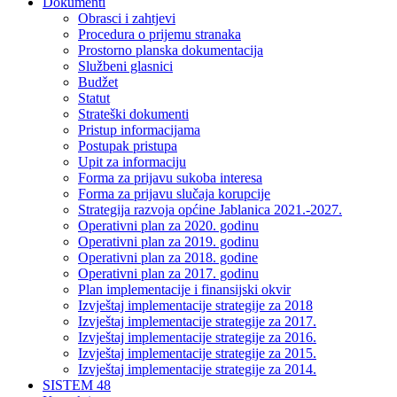
Dokumenti
Obrasci i zahtjevi
Procedura o prijemu stranaka
Prostorno planska dokumentacija
Službeni glasnici
Budžet
Statut
Strateški dokumenti
Pristup informacijama
Postupak pristupa
Upit za informaciju
Forma za prijavu sukoba interesa
Forma za prijavu slučaja korupcije
Strategija razvoja općine Jablanica 2021.-2027.
Operativni plan za 2020. godinu
Operativni plan za 2019. godinu
Operativni plan za 2018. godine
Operativni plan za 2017. godinu
Plan implementacije i finansijski okvir
Izvještaj implementacije strategije za 2018
Izvještaj implementacije strategije za 2017.
Izvještaj implementacije strategije za 2016.
Izvještaj implementacije strategije za 2015.
Izvještaj implementacije strategije za 2014.
SISTEM 48