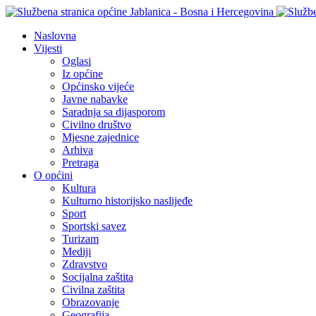
Naslovna
Vijesti
Oglasi
Iz općine
Općinsko vijeće
Javne nabavke
Saradnja sa dijasporom
Civilno društvo
Mjesne zajednice
Arhiva
Pretraga
O općini
Kultura
Kulturno historijsko naslijeđe
Sport
Sportski savez
Turizam
Mediji
Zdravstvo
Socijalna zaštita
Civilna zaštita
Obrazovanje
Geografija