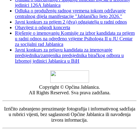
jedinici 126A Jablanica
Odluka o produženju radnog vremena tokom održavanje
centralnog dijela manifestacije "Jablaničko ljeto 2026."
Javni konkurs za prijem 2 (dva) odgajatelja u radni odnos
Obavijest o odgodi koncerta
Rješenje o imenovanju Komisije za izbor kandidata za prijem
u radni odnos na određeno vrijeme Psihologa II u JU Centar
za socijalni rad Jablanica
Javni konkurs za prijavu kandidata za imenovanje
predsjednika/zamjenika predsjednika biračkog odbora u
Izbornoj jedinici Jablanica u BiH
Copyright © Općina Jablanica.
All Rights Reserved. Sva prava zadržana.
Izričito zabranjeno preuzimanje fotografija i informativnog sadržaja
u rubrici vijesti, bez saglasnosti Općine Jablanica ili navođenja
izvora informacija.