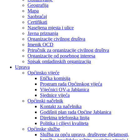
Geografija
Mapa
Saobraćaj
Certifikati
Naseljena mjesta i ulice
Javna priznanja
Organizacije civilnog društva
Imenik OCD
Priručnik za organizacije civilnog društva
Organizacije od posebnog interesa
Spisak omladinskih organizacija
Uprava
Općinsko vijeće
Etička komisija
Program rada Općinskog vijeća
Vijećnici OV-a Jablanica
Sjednice vijeća
Općinski načelnik
Kontakt za načelnika
Godišnji plan rada Općine Jablanica
Direktna telefonska linija
Politika i ciljevi kvaliteta
Općinske službe
Služba za opću upravu, društvene djelatnosti,