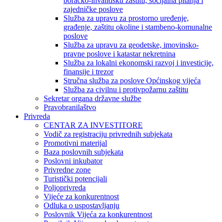
boračko-invalidsku zaštitu, socijalna pitanja i
zajedničke poslove
Služba za upravu za prostorno uređenje,
građenje, zaštitu okoline i stambeno-komunalne
poslove
Služba za upravu za geodetske, imovinsko-
pravne poslove i katastar nekretnina
Služba za lokalni ekonomski razvoj i investicije,
finansije i trezor
Stručna služba za poslove Općinskog vijeća
Služba za civilnu i protivpožarnu zaštitu
Sekretar organa državne službe
Pravobranilaštvo
Privreda
CENTAR ZA INVESTITORE
Vodič za registraciju privrednih subjekata
Promotivni materijal
Baza poslovnih subjekata
Poslovni inkubator
Privredne zone
Turistički potencijali
Poljoprivreda
Vijeće za konkurentnost
Odluka o uspostavljanju
Poslovnik Vijeća za konkurentnost