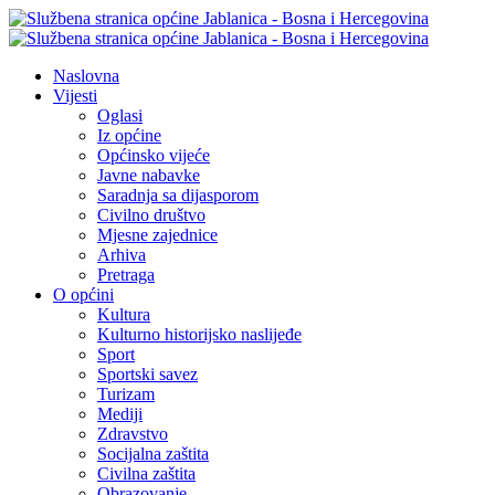
Naslovna
Vijesti
Oglasi
Iz općine
Općinsko vijeće
Javne nabavke
Saradnja sa dijasporom
Civilno društvo
Mjesne zajednice
Arhiva
Pretraga
O općini
Kultura
Kulturno historijsko naslijeđe
Sport
Sportski savez
Turizam
Mediji
Zdravstvo
Socijalna zaštita
Civilna zaštita
Obrazovanje