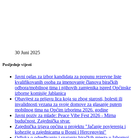
30 Juni 2025
Posljednje vijesti
Javni oglas za izbor kandidata za popunu rezervne liste
kvalifikovanih osoba za imenovanje članova biračkih
odbora/mobilnog tima i njihovih zamjenika ispred Općinske
izborne komisije Jablanica
Obavijest za prijavu lica koja su zbog starosti, bolesti ili
invalidnosti vezana za svoje domove za glasanje putem
mobilnog tima na Općim izborima 2026. godine
Javni poziv za mlade: Peace Vibe Fest 2026 - Mirna
budućnost. Zajednička stvar.
Zajednička izjava općina u projektu "Jačanje povjerenja i
kohezije u zajednicama u Bosni i Hercegovini"
Odluka o određivanju i spajanju biračkih mjesta u Izbornoj