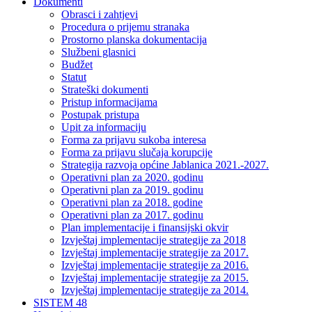
Dokumenti
Obrasci i zahtjevi
Procedura o prijemu stranaka
Prostorno planska dokumentacija
Službeni glasnici
Budžet
Statut
Strateški dokumenti
Pristup informacijama
Postupak pristupa
Upit za informaciju
Forma za prijavu sukoba interesa
Forma za prijavu slučaja korupcije
Strategija razvoja općine Jablanica 2021.-2027.
Operativni plan za 2020. godinu
Operativni plan za 2019. godinu
Operativni plan za 2018. godine
Operativni plan za 2017. godinu
Plan implementacije i finansijski okvir
Izvještaj implementacije strategije za 2018
Izvještaj implementacije strategije za 2017.
Izvještaj implementacije strategije za 2016.
Izvještaj implementacije strategije za 2015.
Izvještaj implementacije strategije za 2014.
SISTEM 48