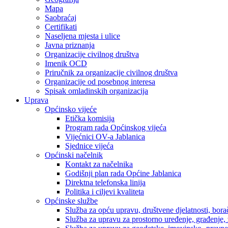
Mapa
Saobraćaj
Certifikati
Naseljena mjesta i ulice
Javna priznanja
Organizacije civilnog društva
Imenik OCD
Priručnik za organizacije civilnog društva
Organizacije od posebnog interesa
Spisak omladinskih organizacija
Uprava
Općinsko vijeće
Etička komisija
Program rada Općinskog vijeća
Vijećnici OV-a Jablanica
Sjednice vijeća
Općinski načelnik
Kontakt za načelnika
Godišnji plan rada Općine Jablanica
Direktna telefonska linija
Politika i ciljevi kvaliteta
Općinske službe
Služba za opću upravu, društvene djelatnosti, borač
Služba za upravu za prostorno uređenje, građenje,