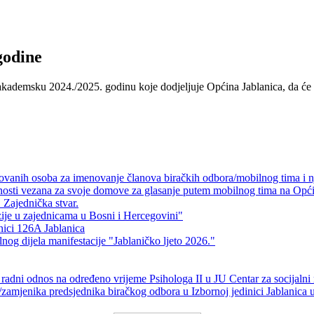
godine
u/akademsku 2024./2025. godinu koje dodjeljuje Općina Jablanica, da će 
ikovanih osoba za imenovanje članova biračkih odbora/mobilnog tima i 
validnosti vezana za svoje domove za glasanje putem mobilnog tima na O
 Zajednička stvar.
zije u zajednicama u Bosni i Hercegovini"
inici 126A Jablanica
g dijela manifestacije "Jablaničko ljeto 2026."
radni odnos na određeno vrijeme Psihologa II u JU Centar za socijalni 
/zamjenika predsjednika biračkog odbora u Izbornoj jedinici Jablanica