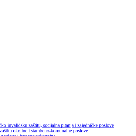
ko-invalidsku zaštitu, socijalna pitanja i zajedničke poslove
 zaštitu okoline i stambeno-komunalne poslove