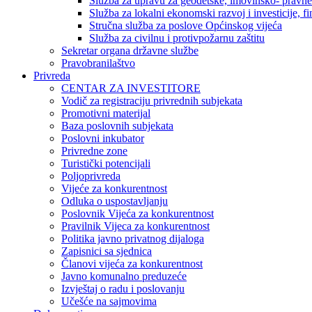
Služba za upravu za geodetske, imovinsko- pravne 
Služba za lokalni ekonomski razvoj i investicije, fin
Stručna služba za poslove Općinskog vijeća
Služba za civilnu i protivpožarnu zaštitu
Sekretar organa državne službe
Pravobranilaštvo
Privreda
CENTAR ZA INVESTITORE
Vodič za registraciju privrednih subjekata
Promotivni materijal
Baza poslovnih subjekata
Poslovni inkubator
Privredne zone
Turistički potencijali
Poljoprivreda
Vijeće za konkurentnost
Odluka o uspostavljanju
Poslovnik Vijeća za konkurentnost
Pravilnik Vijeca za konkurentnost
Politika javno privatnog dijaloga
Zapisnici sa sjednica
Članovi vijeća za konkurentnost
Javno komunalno preduzeće
Izvještaj o radu i poslovanju
Učešće na sajmovima