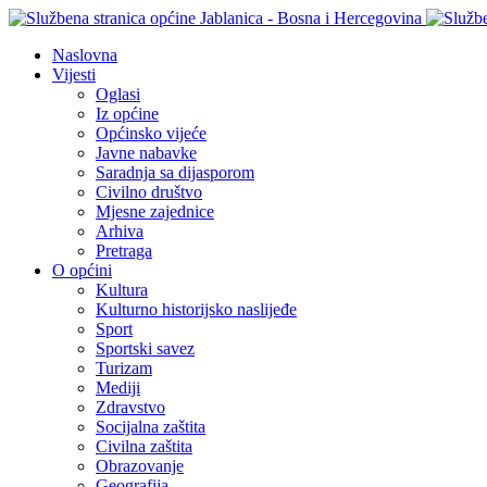
Naslovna
Vijesti
Oglasi
Iz općine
Općinsko vijeće
Javne nabavke
Saradnja sa dijasporom
Civilno društvo
Mjesne zajednice
Arhiva
Pretraga
O općini
Kultura
Kulturno historijsko naslijeđe
Sport
Sportski savez
Turizam
Mediji
Zdravstvo
Socijalna zaštita
Civilna zaštita
Obrazovanje
Geografija