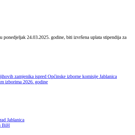
u ponedjeljak 24.03.2025. godine, biti izvršena uplata stipendija za
njihovih zamjenika ispred Općinske izborne komisije Jablanica
pćim izborima 2026. godine
rad Jablanica
 u BiH