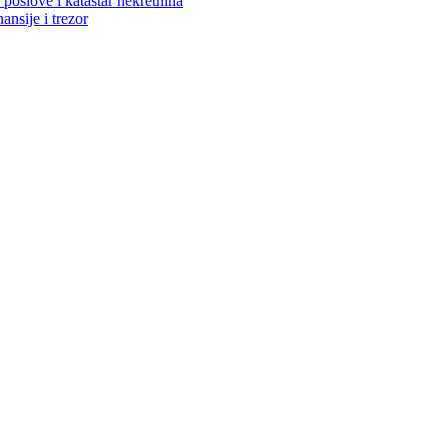
poslove i katastar nekretnina
ansije i trezor