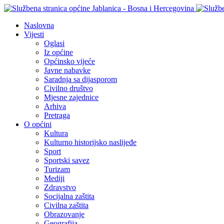
Naslovna
Vijesti
Oglasi
Iz općine
Općinsko vijeće
Javne nabavke
Saradnja sa dijasporom
Civilno društvo
Mjesne zajednice
Arhiva
Pretraga
O općini
Kultura
Kulturno historijsko naslijeđe
Sport
Sportski savez
Turizam
Mediji
Zdravstvo
Socijalna zaštita
Civilna zaštita
Obrazovanje
Geografija