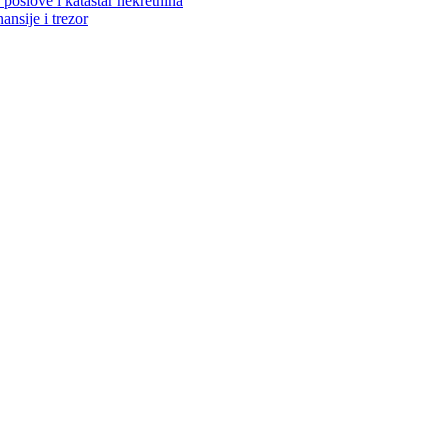
poslove i katastar nekretnina
ansije i trezor