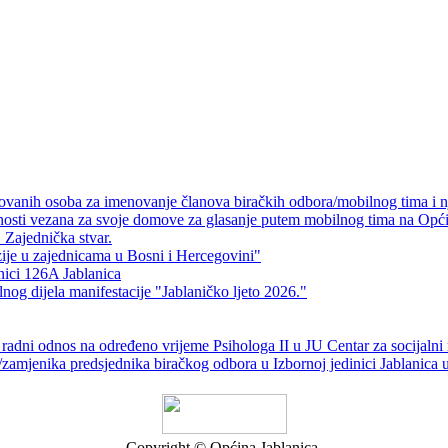
ikovanih osoba za imenovanje članova biračkih odbora/mobilnog tima i 
validnosti vezana za svoje domove za glasanje putem mobilnog tima na O
 Zajednička stvar.
zije u zajednicama u Bosni i Hercegovini"
inici 126A Jablanica
g dijela manifestacije "Jablaničko ljeto 2026."
radni odnos na određeno vrijeme Psihologa II u JU Centar za socijalni 
/zamjenika predsjednika biračkog odbora u Izbornoj jedinici Jablanica
Copyright © Općina Jablanica.