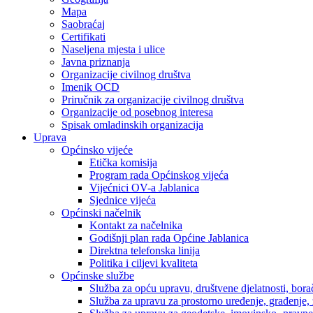
Mapa
Saobraćaj
Certifikati
Naseljena mjesta i ulice
Javna priznanja
Organizacije civilnog društva
Imenik OCD
Priručnik za organizacije civilnog društva
Organizacije od posebnog interesa
Spisak omladinskih organizacija
Uprava
Općinsko vijeće
Etička komisija
Program rada Općinskog vijeća
Vijećnici OV-a Jablanica
Sjednice vijeća
Općinski načelnik
Kontakt za načelnika
Godišnji plan rada Općine Jablanica
Direktna telefonska linija
Politika i ciljevi kvaliteta
Općinske službe
Služba za opću upravu, društvene djelatnosti, borač
Služba za upravu za prostorno uređenje, građenje,