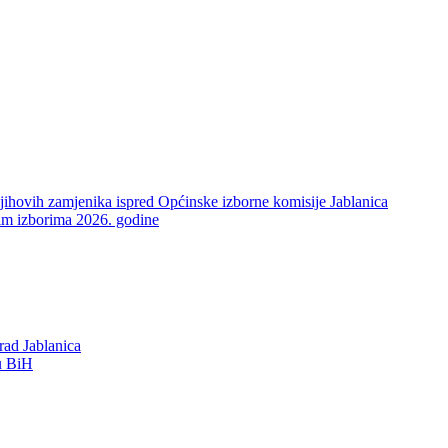
njihovih zamjenika ispred Općinske izborne komisije Jablanica
pćim izborima 2026. godine
rad Jablanica
 u BiH