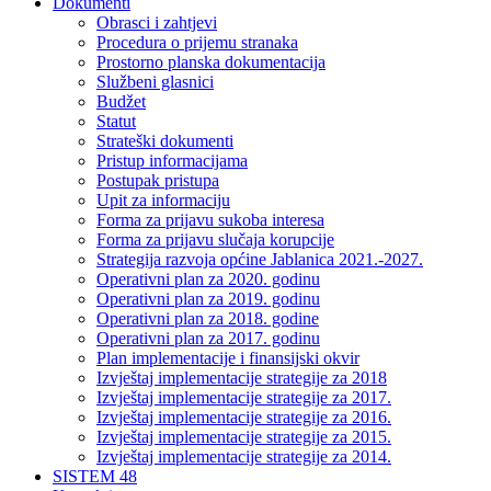
Dokumenti
Obrasci i zahtjevi
Procedura o prijemu stranaka
Prostorno planska dokumentacija
Službeni glasnici
Budžet
Statut
Strateški dokumenti
Pristup informacijama
Postupak pristupa
Upit za informaciju
Forma za prijavu sukoba interesa
Forma za prijavu slučaja korupcije
Strategija razvoja općine Jablanica 2021.-2027.
Operativni plan za 2020. godinu
Operativni plan za 2019. godinu
Operativni plan za 2018. godine
Operativni plan za 2017. godinu
Plan implementacije i finansijski okvir
Izvještaj implementacije strategije za 2018
Izvještaj implementacije strategije za 2017.
Izvještaj implementacije strategije za 2016.
Izvještaj implementacije strategije za 2015.
Izvještaj implementacije strategije za 2014.
SISTEM 48