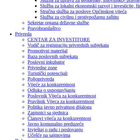
Služba za upravu za geodetske, imovinsko- pravne 
Služba za lokalni ekonomski razvoj i investicije, fin
Stručna služba za poslove Općinskog vijeća
Služba za civilnu i protivpožarnu zaštitu
Sekretar organa državne službe
Pravobranilaštvo
Privreda
CENTAR ZA INVESTITORE
Vodič za registraciju privrednih subjekata
Promotivni materijal
Baza poslovnih subjekata
Poslovni inkubator
Privredne zone
Turistički potencijali
Poljoprivreda
Vijeće za konkurentnost
Odluka o uspostavljanju
Poslovnik Vijeća za konkurentnost
Pravilnik Vijeca za konkurentnost
Politika javno privatnog dijaloga
Zapisnici sa sjednica
Članovi vijeća za konkurentnost
Javno komunalno preduzeće
Izvještaj o radu i poslovanju
Učešće na sajmovima