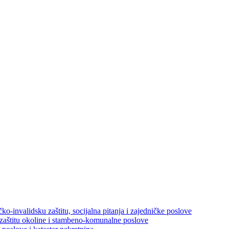
ko-invalidsku zaštitu, socijalna pitanja i zajedničke poslove
 zaštitu okoline i stambeno-komunalne poslove