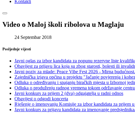
Kontakti
Video o Maloj školi ribolova u Maglaju
24 Septembar 2018
Posljednje vijesti
Javni oglas za izbor kandidata za popunu rezervne liste kvalif
Obavijest za prijavu lica koja su zbog starosti, bolesti ili in
Javni poziv za mlade: Peace Vibe Fest 2026 - Mirna budućnost.
Zajednička izjava općina u projektu "Jačanje povjerenja i kohe
Odluka o određivanju i spajanju biračkih mjesta u Izbornoj jed
Odluka o produženju radnog vremena tokom održavanje centralno
Javni konkurs za prijem 2 (dva) odgajatelja u radni odnos
Obavijest o odgodi koncerta
Rješenje o imenovanju Komisije za izbor kandidata za prijem u 
Javni konkurs za prijavu kandidata za imenovanje predsjednika