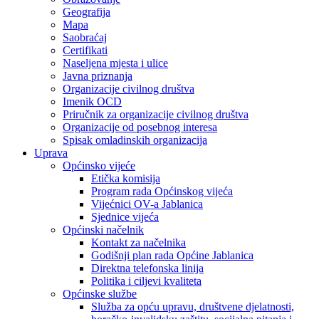
Geografija
Mapa
Saobraćaj
Certifikati
Naseljena mjesta i ulice
Javna priznanja
Organizacije civilnog društva
Imenik OCD
Priručnik za organizacije civilnog društva
Organizacije od posebnog interesa
Spisak omladinskih organizacija
Uprava
Općinsko vijeće
Etička komisija
Program rada Općinskog vijeća
Vijećnici OV-a Jablanica
Sjednice vijeća
Općinski načelnik
Kontakt za načelnika
Godišnji plan rada Općine Jablanica
Direktna telefonska linija
Politika i ciljevi kvaliteta
Općinske službe
Služba za opću upravu, društvene djelatnosti,