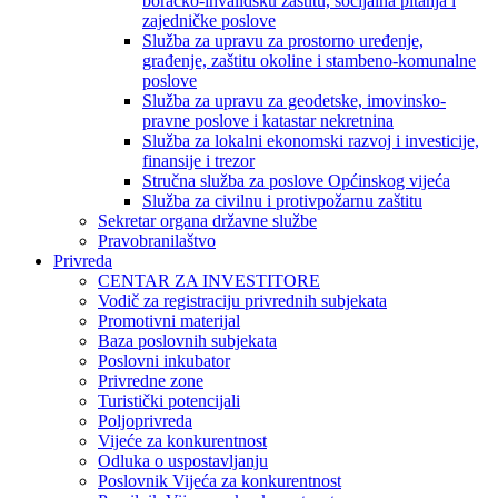
boračko-invalidsku zaštitu, socijalna pitanja i
zajedničke poslove
Služba za upravu za prostorno uređenje,
građenje, zaštitu okoline i stambeno-komunalne
poslove
Služba za upravu za geodetske, imovinsko-
pravne poslove i katastar nekretnina
Služba za lokalni ekonomski razvoj i investicije,
finansije i trezor
Stručna služba za poslove Općinskog vijeća
Služba za civilnu i protivpožarnu zaštitu
Sekretar organa državne službe
Pravobranilaštvo
Privreda
CENTAR ZA INVESTITORE
Vodič za registraciju privrednih subjekata
Promotivni materijal
Baza poslovnih subjekata
Poslovni inkubator
Privredne zone
Turistički potencijali
Poljoprivreda
Vijeće za konkurentnost
Odluka o uspostavljanju
Poslovnik Vijeća za konkurentnost