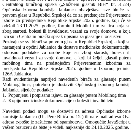
Centralnog biračkog spiska („Službeni glasnik BiH“ br. 31/24)
Općinska izborna komisija Jablanica obavještava sve birače sa
pravom glasa u Republici Srpskoj da će za predstojeće Prijevremene
izbore za predsjednika Republike Srpske 2025. godine, koji će se
održati 23.11.2025. godine, formirati Mobilni tim za lica koja su
zbog starosti, bolesti ili invaldnosti vezani za svoje domove, a koja
lica su u Centralni birački spisak upisana za glasanje u odsustvu.
Pozivaju se svi birači sa pravom glasa u Republici Srpskoj, a koji su
nastanjeni u općini Jablanica da dostave medicinsku dokumentaciju,
odnosno podatake za osobe koje su zbog starosti, bolesti ili
invaldnosti vezani za svoje domove, a koji bi željeli glasati putem
mobilnog tima na predstojećim Prijevremenim izborima za
predsjednika Republike Srpske 2025. godine u Izbornoj jedinici
126A Jablanica.
Radi evidentiranja naprijed navedenih birača za glasanje putem
Mobinog tima, potrebno je dostaviti Općtinskoj izbornoj komisiji
Jablanica sljedeće podatke:
1. Popunjenu i potpisanu izjavu za glasanje putem Mobilnog tima
2. Kopiju medicinske dokumentacije o bolesti i invaliditetu
Navedeni podaci mogu se dostaviti na adresu Općinske izborne
komisije Jablanica (Ul. Pere Bilića br. 15 ) ili na e mail adresu
Ova
adresa e-pošte je zaštićena od spambotova. Omogućite JavaScript u
vašem brauzeru da biste je videli.
najkasnije do 24.10.2025. godine.