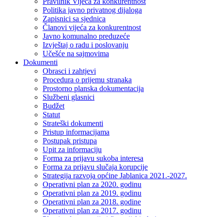
Pravilnik Vijeca za konkurentnost
Politika javno privatnog dijaloga
Zapisnici sa sjednica
Članovi vijeća za konkurentnost
Javno komunalno preduzeće
Izvještaj o radu i poslovanju
Učešće na sajmovima
Dokumenti
Obrasci i zahtjevi
Procedura o prijemu stranaka
Prostorno planska dokumentacija
Službeni glasnici
Budžet
Statut
Strateški dokumenti
Pristup informacijama
Postupak pristupa
Upit za informaciju
Forma za prijavu sukoba interesa
Forma za prijavu slučaja korupcije
Strategija razvoja općine Jablanica 2021.-2027.
Operativni plan za 2020. godinu
Operativni plan za 2019. godinu
Operativni plan za 2018. godine
Operativni plan za 2017. godinu