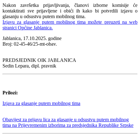
Nakon završetka prijavljivanja, članovi izborne komisije će
kontaktirati sve prijavljene i obići ih kako bi potvrdili izjavu o
glasanju u odsustvu putem mobilnog tima.
Izjavu za glasanje putem mobilnog tima možete preuzeti na web
stranici Općine Jablanica.
Jablanica, 17.10.2025. godine
Broj: 02-45-46/25-mt-obav.
PREDSJEDNIK OIK JABLANICA
Sedin Lepara, dipl. pravnik
Prilozi:
Izjava za glasanje putem mobilnog tima
Obavijest za prijavu lica za glasanje u odsustvu putem mobilnog
tima na Prijevremenim izborima za predsjednika Republike Srpske