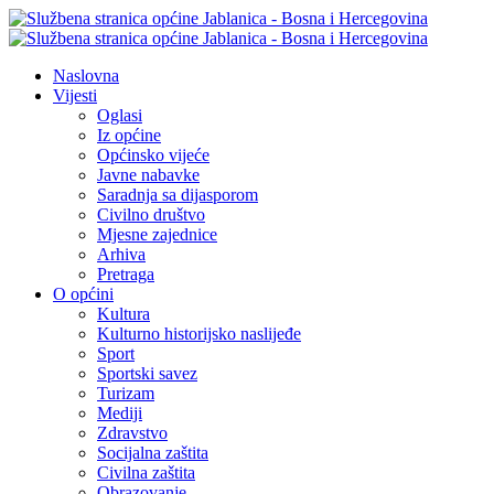
Naslovna
Vijesti
Oglasi
Iz općine
Općinsko vijeće
Javne nabavke
Saradnja sa dijasporom
Civilno društvo
Mjesne zajednice
Arhiva
Pretraga
O općini
Kultura
Kulturno historijsko naslijeđe
Sport
Sportski savez
Turizam
Mediji
Zdravstvo
Socijalna zaštita
Civilna zaštita
Obrazovanje