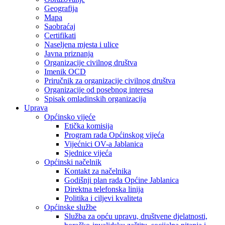
Geografija
Mapa
Saobraćaj
Certifikati
Naseljena mjesta i ulice
Javna priznanja
Organizacije civilnog društva
Imenik OCD
Priručnik za organizacije civilnog društva
Organizacije od posebnog interesa
Spisak omladinskih organizacija
Uprava
Općinsko vijeće
Etička komisija
Program rada Općinskog vijeća
Vijećnici OV-a Jablanica
Sjednice vijeća
Općinski načelnik
Kontakt za načelnika
Godišnji plan rada Općine Jablanica
Direktna telefonska linija
Politika i ciljevi kvaliteta
Općinske službe
Služba za opću upravu, društvene djelatnosti,