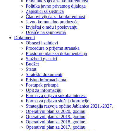
Pravilnik Vijeca za konkurentnost
Politika javno privatnog dijaloga
Zapisnici sa sjednica
Članovi vijeća za konkurentnost
Javno komunalno preduzeće
Izvještaj o radu i poslovanju
Učešće na sajmovima
Dokumenti
Obrasci i zahtjevi
Procedura o prijemu stranaka
Prostorno planska dokumentacija
Službeni glasnici
Budžet
Statut
Strateški dokumenti
Pristup informacijama
Postupak pristupa
Upit za informaciju
Forma za prijavu sukoba interesa
Forma za prijavu slučaja korupcije
Strategija razvoja općine Jablanica 2021.-2027.
Operativni plan za 2020. godinu
Operativni plan za 2019. godinu
Operativni plan za 2018. godine
Operativni plan za 2017. godinu