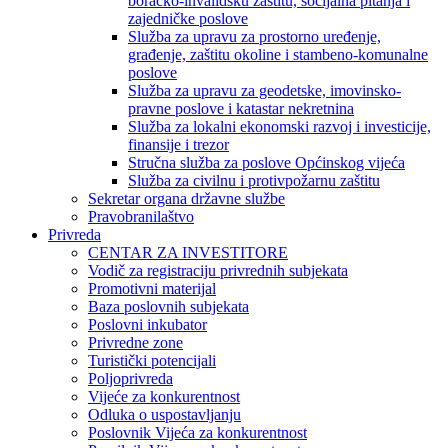
boračko-invalidsku zaštitu, socijalna pitanja i
zajedničke poslove
Služba za upravu za prostorno uređenje,
građenje, zaštitu okoline i stambeno-komunalne
poslove
Služba za upravu za geodetske, imovinsko-
pravne poslove i katastar nekretnina
Služba za lokalni ekonomski razvoj i investicije,
finansije i trezor
Stručna služba za poslove Općinskog vijeća
Služba za civilnu i protivpožarnu zaštitu
Sekretar organa državne službe
Pravobranilaštvo
Privreda
CENTAR ZA INVESTITORE
Vodič za registraciju privrednih subjekata
Promotivni materijal
Baza poslovnih subjekata
Poslovni inkubator
Privredne zone
Turistički potencijali
Poljoprivreda
Vijeće za konkurentnost
Odluka o uspostavljanju
Poslovnik Vijeća za konkurentnost