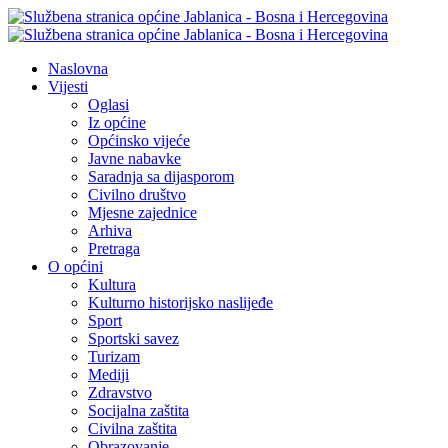
Naslovna
Vijesti
Oglasi
Iz općine
Općinsko vijeće
Javne nabavke
Saradnja sa dijasporom
Civilno društvo
Mjesne zajednice
Arhiva
Pretraga
O općini
Kultura
Kulturno historijsko naslijeđe
Sport
Sportski savez
Turizam
Mediji
Zdravstvo
Socijalna zaštita
Civilna zaštita
Obrazovanje