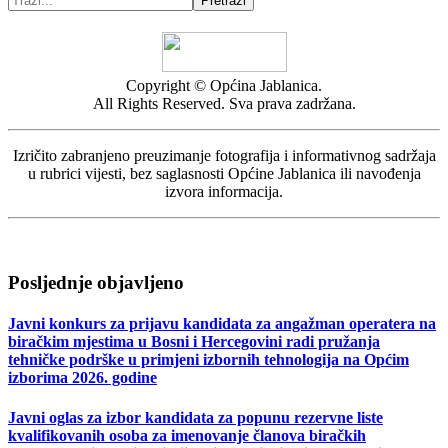
Pretraži
Copyright © Općina Jablanica.
All Rights Reserved. Sva prava zadržana.
Izričito zabranjeno preuzimanje fotografija i informativnog sadržaja
u rubrici vijesti, bez saglasnosti Općine Jablanica ili navođenja
izvora informacija.
Posljednje objavljeno
Javni konkurs za prijavu kandidata za angažman operatera na
biračkim mjestima u Bosni i Hercegovini radi pružanja
tehničke podrške u primjeni izbornih tehnologija na Općim
izborima 2026. godine
Javni oglas za izbor kandidata za popunu rezervne liste
kvalifikovanih osoba za imenovanje članova biračkih