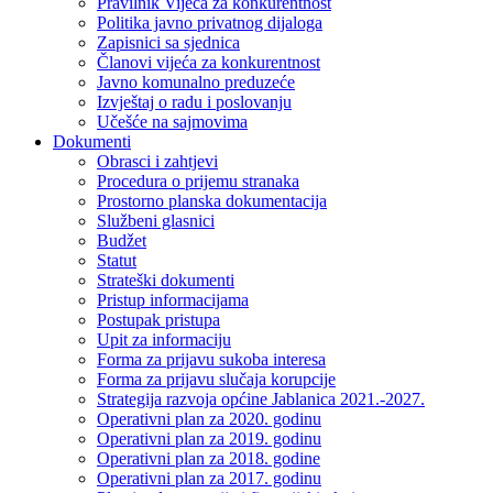
Pravilnik Vijeca za konkurentnost
Politika javno privatnog dijaloga
Zapisnici sa sjednica
Članovi vijeća za konkurentnost
Javno komunalno preduzeće
Izvještaj o radu i poslovanju
Učešće na sajmovima
Dokumenti
Obrasci i zahtjevi
Procedura o prijemu stranaka
Prostorno planska dokumentacija
Službeni glasnici
Budžet
Statut
Strateški dokumenti
Pristup informacijama
Postupak pristupa
Upit za informaciju
Forma za prijavu sukoba interesa
Forma za prijavu slučaja korupcije
Strategija razvoja općine Jablanica 2021.-2027.
Operativni plan za 2020. godinu
Operativni plan za 2019. godinu
Operativni plan za 2018. godine
Operativni plan za 2017. godinu