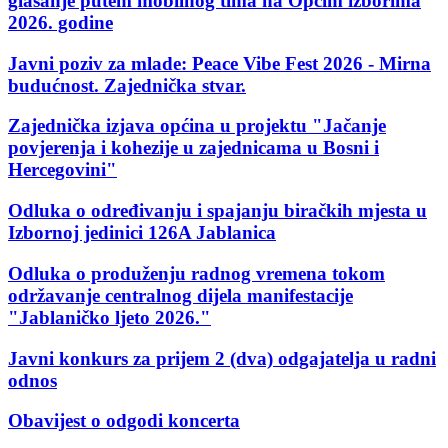
glasanje putem mobilnog tima na Općim izborima
2026. godine
Javni poziv za mlade: Peace Vibe Fest 2026 - Mirna
budućnost. Zajednička stvar.
Zajednička izjava općina u projektu "Jačanje
povjerenja i kohezije u zajednicama u Bosni i
Hercegovini"
Odluka o određivanju i spajanju biračkih mjesta u
Izbornoj jedinici 126A Jablanica
Odluka o produženju radnog vremena tokom
održavanje centralnog dijela manifestacije
"Jablaničko ljeto 2026."
Javni konkurs za prijem 2 (dva) odgajatelja u radni
odnos
Obavijest o odgodi koncerta