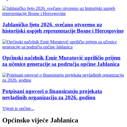
Jablaničko ljeto 2026. svečano otvoreno uz
historijski uspjeh reprezentacije Bosne i Hercegovine
Općinski načelnik Emir Muratović upriličio prijem
za učenice generacije sa područja općine Jablanica
Potpisani ugovori o finansiranju projekata
nevladinih organizacija za 2026. godinu
Vijesti iz općine...
Općinsko vijeće Jablanica