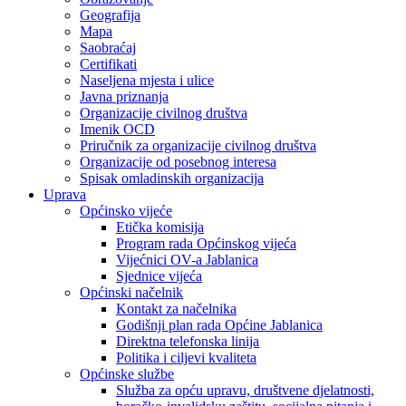
Geografija
Mapa
Saobraćaj
Certifikati
Naseljena mjesta i ulice
Javna priznanja
Organizacije civilnog društva
Imenik OCD
Priručnik za organizacije civilnog društva
Organizacije od posebnog interesa
Spisak omladinskih organizacija
Uprava
Općinsko vijeće
Etička komisija
Program rada Općinskog vijeća
Vijećnici OV-a Jablanica
Sjednice vijeća
Općinski načelnik
Kontakt za načelnika
Godišnji plan rada Općine Jablanica
Direktna telefonska linija
Politika i ciljevi kvaliteta
Općinske službe
Služba za opću upravu, društvene djelatnosti,