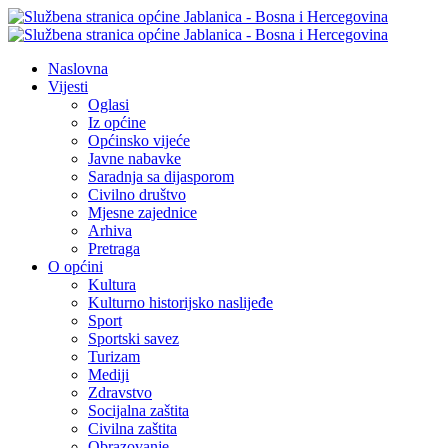
Naslovna
Vijesti
Oglasi
Iz općine
Općinsko vijeće
Javne nabavke
Saradnja sa dijasporom
Civilno društvo
Mjesne zajednice
Arhiva
Pretraga
O općini
Kultura
Kulturno historijsko naslijeđe
Sport
Sportski savez
Turizam
Mediji
Zdravstvo
Socijalna zaštita
Civilna zaštita
Obrazovanje