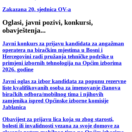
Zakazana 20. sjednica OV-a
Oglasi, javni pozivi, konkursi,
obavještenja...
Javni konkurs za prijavu kandidata za angažman
operatera na biračkim mjestima u Bosni i
Hercegovini radi pružanja tehničke podrške u
primjeni izbornih tehnologija na Općim izborima
2026. godine
Javni oglas za izbor kandidata za popunu rezervne
liste kvalifikovanih osoba za imenovanje članova
biračkih odbora/mobilnog tima i njihovih
zamjenika ispred Općinske izborne komisije
Jablanica
Obavijest za prijavu lica koja su zbog starosti,
bolesti ili invalidnosti vezana za svoje domove za