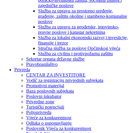
boračko-invalidsku zaštitu, socijalna pitanja i
zajedničke poslove
Služba za upravu za prostorno uređenje,
građenje, zaštitu okoline i stambeno-komunalne
poslove
Služba za upravu za geodetske, imovinsko-
pravne poslove i katastar nekretnina
Služba za lokalni ekonomski razvoj i investicije,
finansije i trezor
Stručna služba za poslove Općinskog vijeća
Služba za civilnu i protivpožarnu zaštitu
Sekretar organa državne službe
Pravobranilaštvo
Privreda
CENTAR ZA INVESTITORE
Vodič za registraciju privrednih subjekata
Promotivni materijal
Baza poslovnih subjekata
Poslovni inkubator
Privredne zone
Turistički potencijali
Poljoprivreda
Vijeće za konkurentnost
Odluka o uspostavljanju
Poslovnik Vijeća za konkurentnost