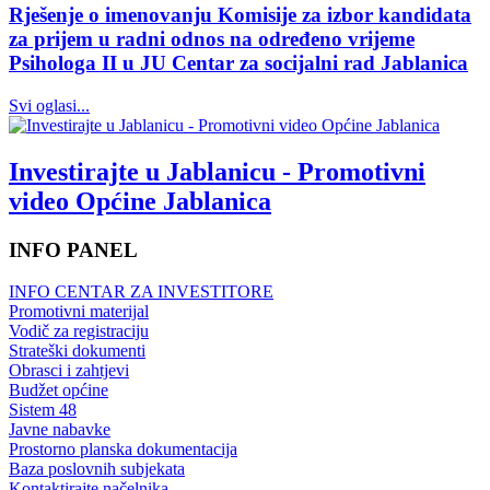
Rješenje o imenovanju Komisije za izbor kandidata
za prijem u radni odnos na određeno vrijeme
Psihologa II u JU Centar za socijalni rad Jablanica
Svi oglasi...
Investirajte u Jablanicu - Promotivni
video Općine Jablanica
INFO PANEL
INFO CENTAR ZA INVESTITORE
Promotivni materijal
Vodič za registraciju
Strateški dokumenti
Obrasci i zahtjevi
Budžet općine
Sistem 48
Javne nabavke
Prostorno planska dokumentacija
Baza poslovnih subjekata
Kontaktirajte načelnika