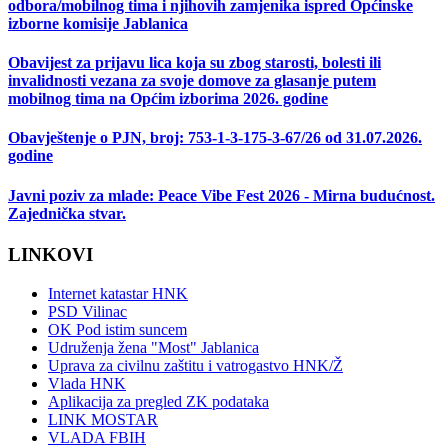
odbora/mobilnog tima i njihovih zamjenika ispred Općinske
izborne komisije Jablanica
Obavijest za prijavu lica koja su zbog starosti, bolesti ili
invalidnosti vezana za svoje domove za glasanje putem
mobilnog tima na Općim izborima 2026. godine
Obavještenje o PJN, broj: 753-1-3-175-3-67/26 od 31.07.2026.
godine
Javni poziv za mlade: Peace Vibe Fest 2026 - Mirna budućnost.
Zajednička stvar.
LINKOVI
Internet katastar HNK
PSD Vilinac
OK Pod istim suncem
Udruženja žena "Most" Jablanica
Uprava za civilnu zaštitu i vatrogastvo HNK/Ž
Vlada HNK
Aplikacija za pregled ZK podataka
LINK MOSTAR
VLADA FBIH